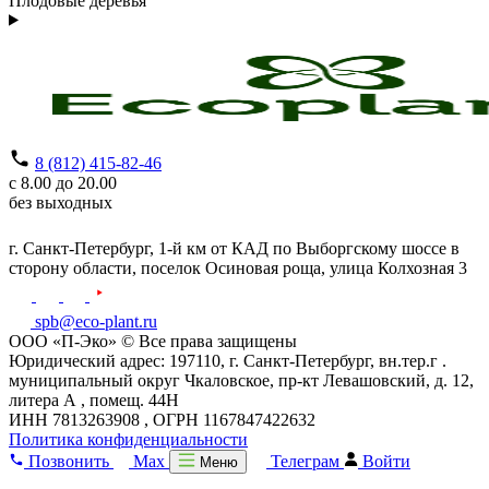
Плодовые деревья
8 (812) 415-82-46
с 8.00 до 20.00
без выходных
г. Санкт-Петербург,
1-й км от КАД по Выборгскому шоссе в
сторону области, поселок Осиновая роща,
улица Колхозная 3
spb@eco-plant.ru
ООО «П-Эко» © Все права защищены
Юридический адрес: 197110, г. Санкт-Петербург, вн.тер.г .
муниципальный округ Чкаловское, пр-кт Левашовский, д. 12,
литера А , помещ. 44Н
ИНН 7813263908 , ОГРН 1167847422632
Политика конфиденциальности
Позвонить
Max
Телеграм
Войти
Меню