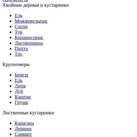
Хвойные деревья и кустарники
Ель
Можжевельник
Сосна
Туя
Кипарисовик
Лиственница
Пихта
Тис
Крупномеры
Береза
Ель
Липа
Дуб
Каштан
Груша
Лиственные кустарники
Карагана
Лещина
Самшит