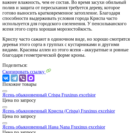
важнее влажность, чем ее состав. Во время засухи обильный
полив и защита от пересыхания требуется дереву, которое
готово выносить кратковременное затопление. Благодаря
способности выдерживать условия города Криспа часто
используется для городского озеленения. У пенсильванского
ясеня этого сорта хорошая морозостойкость.
Криспу часто сажают в одиночном виде, но хорошо смотрятся
деревья этого сорта в группах с кустарниками и другими
видами. Красивы аллеи из этого ясеня - аккуратные и ровные
благодаря геометрической форме кроны.
Поделиться:
Скопировать ссылку
Похожие товары
Ясень обыкновенный Crispa
Fraxinus excelsior
Цена по запросу
Ясень обыкновенный Криспа (Crispa)
Fraxinus excelsior
Цена по запросу
Ясень обыкновенный Нана Nana
Fraxinus excelsior
Цена по запросу