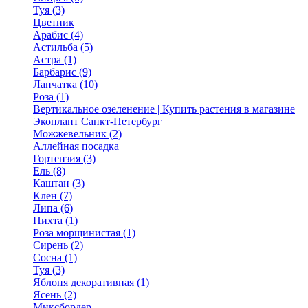
Туя (3)
Цветник
Арабис (4)
Астильба (5)
Астра (1)
Барбарис (9)
Лапчатка (10)
Роза (1)
Вертикальное озеленение | Купить растения в магазине
Экоплант Санкт-Петербург
Можжевельник (2)
Аллейная посадка
Гортензия (3)
Ель (8)
Каштан (3)
Клен (7)
Липа (6)
Пихта (1)
Роза морщинистая (1)
Сирень (2)
Сосна (1)
Туя (3)
Яблоня декоративная (1)
Ясень (2)
Миксбордер