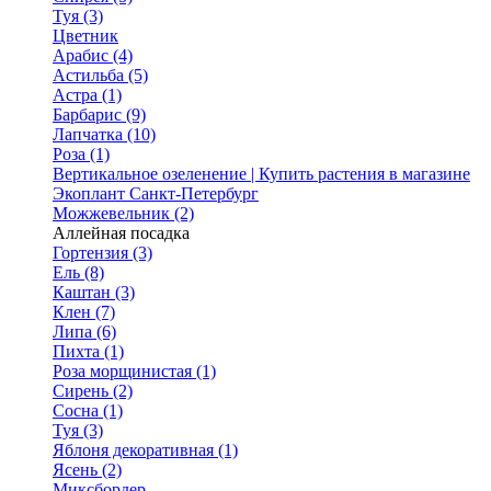
Туя (3)
Цветник
Арабис (4)
Астильба (5)
Астра (1)
Барбарис (9)
Лапчатка (10)
Роза (1)
Вертикальное озеленение | Купить растения в магазине
Экоплант Санкт-Петербург
Можжевельник (2)
Аллейная посадка
Гортензия (3)
Ель (8)
Каштан (3)
Клен (7)
Липа (6)
Пихта (1)
Роза морщинистая (1)
Сирень (2)
Сосна (1)
Туя (3)
Яблоня декоративная (1)
Ясень (2)
Миксбордер