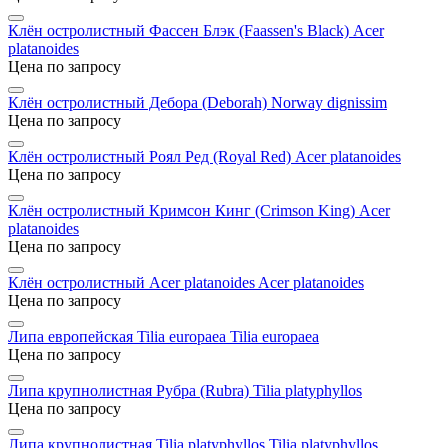
Клён остролистный Фассен Блэк (Faassen's Black)
Acer
platanoides
Цена по запросу
Клён остролистный Дебора (Deborah)
Norway dignissim
Цена по запросу
Клён остролистный Роял Ред (Royal Red)
Acer platanoides
Цена по запросу
Клён остролистный Кримсон Кинг (Crimson King)
Acer
platanoides
Цена по запросу
Клён остролистный Acer platanoides
Acer platanoides
Цена по запросу
Липа европейская Tilia europaea
Tilia europaea
Цена по запросу
Липа крупнолистная Рубра (Rubra)
Tilia platyphyllos
Цена по запросу
Липа крупнолистная Tilia platyphyllos
Tilia platyphyllos