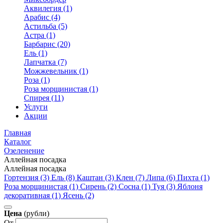
Аквилегия (1)
Арабис (4)
Астильба (5)
Астра (1)
Барбарис (20)
Ель (1)
Лапчатка (7)
Можжевельник (1)
Роза (1)
Роза морщинистая (1)
Спирея (11)
Услуги
Акции
Главная
Каталог
Озеленение
Аллейная посадка
Аллейная посадка
Гортензия (3)
Ель (8)
Каштан (3)
Клен (7)
Липа (6)
Пихта (1)
Роза морщинистая (1)
Сирень (2)
Сосна (1)
Туя (3)
Яблоня
декоративная (1)
Ясень (2)
Цена
(рубли)
От