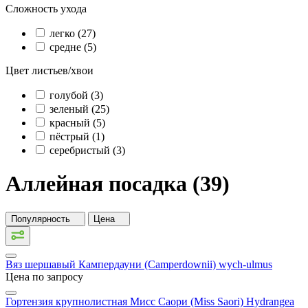
Сложность ухода
легко (27)
средне (5)
Цвет листьев/хвои
голубой (3)
зеленый (25)
красный (5)
пёстрый (1)
серебристый (3)
Аллейная посадка (39)
Популярность
Цена
Вяз шершавый Кампердауни (Camperdownii)
wych-ulmus
Цена по запросу
Гортензия крупнолистная Мисс Саори (Miss Saori)
Hydrangea