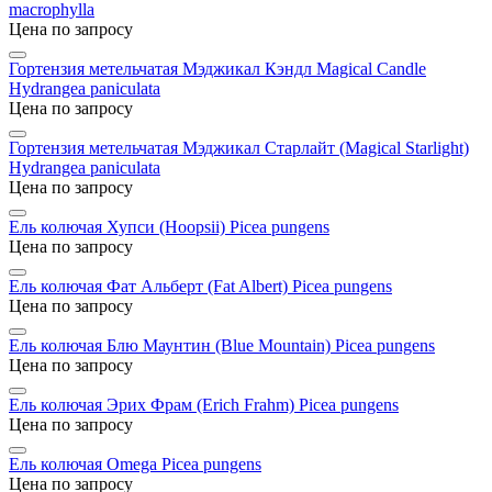
macrophylla
Цена по запросу
Гортензия метельчатая Мэджикал Кэндл Magical Candle
Hydrangea paniculata
Цена по запросу
Гортензия метельчатая Мэджикал Старлайт (Magical Starlight)
Hydrangea paniculata
Цена по запросу
Ель колючая Хупси (Hoopsii)
Picea pungens
Цена по запросу
Ель колючая Фат Альберт (Fat Albert)
Picea pungens
Цена по запросу
Ель колючая Блю Маунтин (Blue Mountain)
Picea pungens
Цена по запросу
Ель колючая Эрих Фрам (Erich Frahm)
Picea pungens
Цена по запросу
Ель колючая Omega
Picea pungens
Цена по запросу