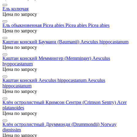
Ель колючая
Цена по запросу
Ель обыкновенная Picea abies Picea abies
Picea abies
Цена по запросу
Каштан конский Баумани (Baumanii)
Aesculus hippocastanum
Цена по запросу
Каштан конский Меммингер (Memminger)
Aesculus
hyppocastanum
Цена по запросу
Каштан конский Aesculus hippocastanum
Aesculus
hippocastanum
Цена по запросу
Клён остролистный Кримсон Сентри (Crimson Sentry)
Acer
platanoides
Цена по запросу
Клён остролистный Друммонди (Drummondii)
Norway
dignissim
Цена по запросу