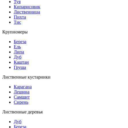
Туя
Кипарисовик
Лиственница
Пихта
Тис
Крупномеры
Береза
Ель
Липа
Дуб
Каштан
Груша
Лиственные кустарники
Карагана
Лещина
Самшит
Сирень
Лиственные деревья
Дуб
Береза