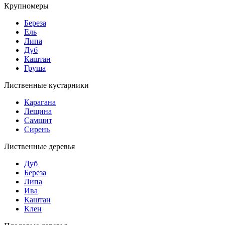
Крупномеры
Береза
Ель
Липа
Дуб
Каштан
Груша
Лиственные кустарники
Карагана
Лещина
Самшит
Сирень
Лиственные деревья
Дуб
Береза
Липа
Ива
Каштан
Клен