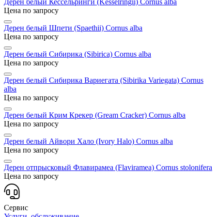
Дерен белый Кессельринги (Kesselringii)
Cornus alba
Цена по запросу
Дерен белый Шпети (Spaethii)
Cornus alba
Цена по запросу
Дерен белый Сибирика (Sibirica)
Cornus alba
Цена по запросу
Дерен белый Сибирика Вариегата (Sibirika Variegata)
Cornus
alba
Цена по запросу
Дерен белый Крим Крекер (Gream Cracker)
Cornus alba
Цена по запросу
Дерен белый Айвори Хало (Ivory Halo)
Cornus alba
Цена по запросу
Дерен отпрысковый Флавирамеа (Flaviramea)
Cornus stolonifera
Цена по запросу
Сервис
Услуги, обслуживание