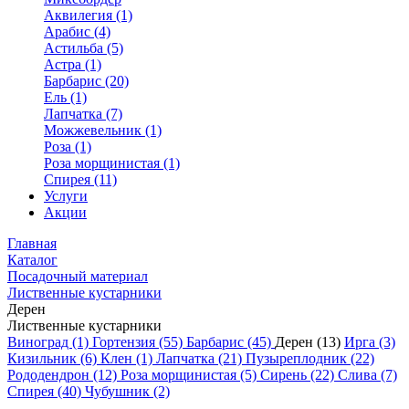
Аквилегия (1)
Арабис (4)
Астильба (5)
Астра (1)
Барбарис (20)
Ель (1)
Лапчатка (7)
Можжевельник (1)
Роза (1)
Роза морщинистая (1)
Спирея (11)
Услуги
Акции
Главная
Каталог
Посадочный материал
Лиственные кустарники
Дерен
Лиственные кустарники
Виноград (1)
Гортензия (55)
Барбарис (45)
Дерен (13)
Ирга (3)
Кизильник (6)
Клен (1)
Лапчатка (21)
Пузыреплодник (22)
Рододендрон (12)
Роза морщинистая (5)
Сирень (22)
Слива (7)
Спирея (40)
Чубушник (2)