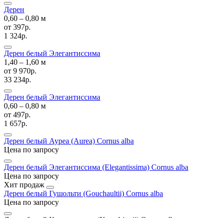
Дерен
0,60 ‒ 0,80 м
от
397р.
1 324р.
Дерен белый Элегантиссима
1,40 ‒ 1,60 м
от
9 970р.
33 234р.
Дерен белый Элегантиссима
0,60 ‒ 0,80 м
от
497р.
1 657р.
Дерен белый Ауреа (Aurea)
Cornus alba
Цена по запросу
Дерен белый Элегантиссима (Elegantissima)
Cornus alba
Цена по запросу
Хит продаж
Дерен белый Гушольти (Gouchaultii)
Cornus alba
Цена по запросу