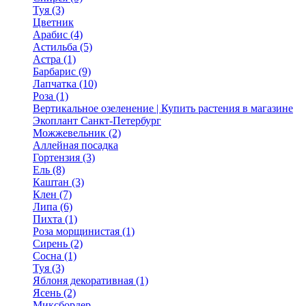
Туя (3)
Цветник
Арабис (4)
Астильба (5)
Астра (1)
Барбарис (9)
Лапчатка (10)
Роза (1)
Вертикальное озеленение | Купить растения в магазине
Экоплант Санкт-Петербург
Можжевельник (2)
Аллейная посадка
Гортензия (3)
Ель (8)
Каштан (3)
Клен (7)
Липа (6)
Пихта (1)
Роза морщинистая (1)
Сирень (2)
Сосна (1)
Туя (3)
Яблоня декоративная (1)
Ясень (2)
Миксбордер