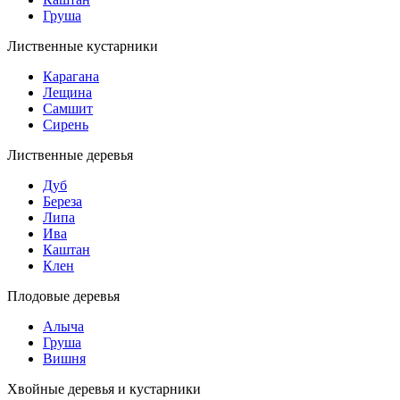
Груша
Лиственные кустарники
Карагана
Лещина
Самшит
Сирень
Лиственные деревья
Дуб
Береза
Липа
Ива
Каштан
Клен
Плодовые деревья
Алыча
Груша
Вишня
Хвойные деревья и кустарники