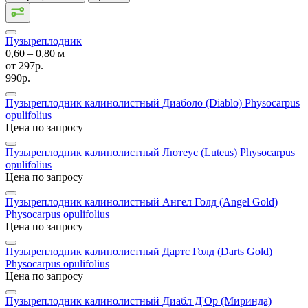
Пузыреплодник
0,60 ‒ 0,80 м
от
297р.
990р.
Пузыреплодник калинолистный Диаболо (Diablo)
Physocarpus
opulifolius
Цена по запросу
Пузыреплодник калинолистный Лютеус (Luteus)
Physocarpus
opulifolius
Цена по запросу
Пузыреплодник калинолистный Ангел Голд (Angel Gold)
Physocarpus opulifolius
Цена по запросу
Пузыреплодник калинолистный Дартс Голд (Darts Gold)
Physocarpus opulifolius
Цена по запросу
Пузыреплодник калинолистный Диабл Д'Ор (Миринда)