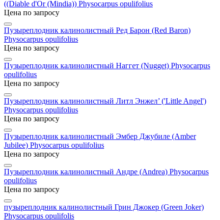
((Diable d'Or (Mindia))
Physocarpus opulifolius
Цена по запросу
Пузыреплодник калинолистный Ред Барон (Red Baron)
Physocarpus opulifolius
Цена по запросу
Пузыреплодник калинолистный Наггет (Nugget)
Physocarpus
opulifolius
Цена по запросу
Пузыреплодник калинолистный Литл Энжел’ ('Little Angel')
Physocarpus opulifolius
Цена по запросу
Пузыреплодник калинолистный Эмбер Джубиле (Amber
Jubilee)
Physocarpus opulifolius
Цена по запросу
Пузыреплодник калинолистный Андре (Andrea)
Physocarpus
opulifolius
Цена по запросу
пузыреплодник калинолистный Грин Джокер (Green Joker)
Physocarpus opulifolis