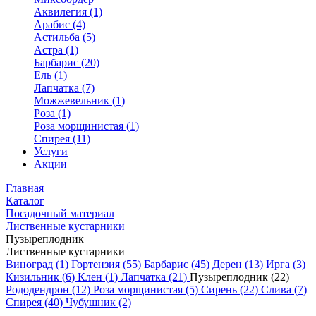
Аквилегия (1)
Арабис (4)
Астильба (5)
Астра (1)
Барбарис (20)
Ель (1)
Лапчатка (7)
Можжевельник (1)
Роза (1)
Роза морщинистая (1)
Спирея (11)
Услуги
Акции
Главная
Каталог
Посадочный материал
Лиственные кустарники
Пузыреплодник
Лиственные кустарники
Виноград (1)
Гортензия (55)
Барбарис (45)
Дерен (13)
Ирга (3)
Кизильник (6)
Клен (1)
Лапчатка (21)
Пузыреплодник (22)
Рододендрон (12)
Роза морщинистая (5)
Сирень (22)
Слива (7)
Спирея (40)
Чубушник (2)