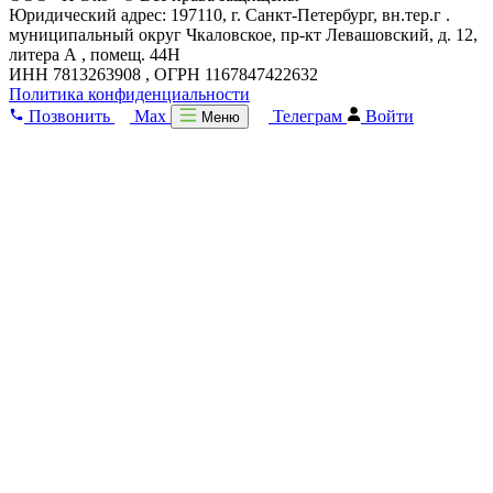
Юридический адрес: 197110, г. Санкт-Петербург, вн.тер.г .
муниципальный округ Чкаловское, пр-кт Левашовский, д. 12,
литера А , помещ. 44Н
ИНН 7813263908 , ОГРН 1167847422632
Политика конфиденциальности
Позвонить
Max
Телеграм
Войти
Меню