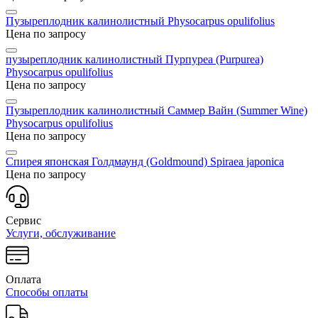
Пузыреплодник калинолистный
Physocarpus opulifolius
Цена по запросу
пузыреплодник калинолистный Пурпуреа (Purpurea)
Physocarpus opulifolius
Цена по запросу
Пузыреплодник калинолистный Саммер Вайн (Summer Wine)
Physocarpus opulifolius
Цена по запросу
Спирея японская Голдмаунд (Goldmound)
Spiraea japonica
Цена по запросу
Сервис
Услуги, обслуживание
Оплата
Способы оплаты