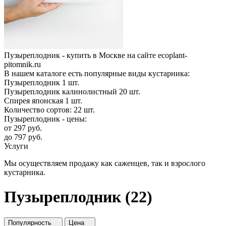
Пузыреплодник - купить в Москве на сайте ecoplant-
pitomnik.ru
В нашем каталоге есть популярные виды кустарника:
Пузыреплодник
1
шт.
Пузыреплодник калинолистный
20
шт.
Спирея японская
1
шт.
Количество сортов:
22
шт.
Пузыреплодник - цены:
от
297
руб.
до
797
руб.
Услуги
Мы осуществляем продажу как саженцев, так и взрослого
кустарника.
Пузыреплодник (22)
Популярность
Цена