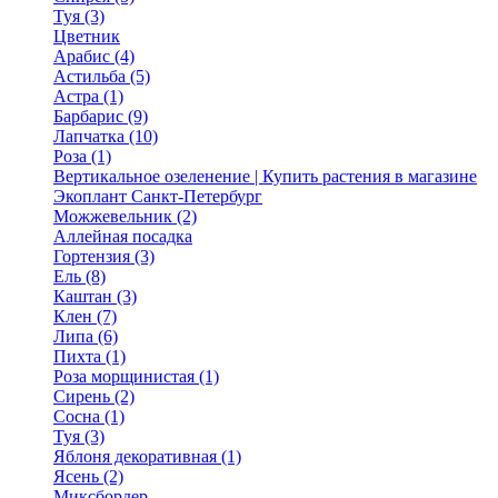
Туя (3)
Цветник
Арабис (4)
Астильба (5)
Астра (1)
Барбарис (9)
Лапчатка (10)
Роза (1)
Вертикальное озеленение | Купить растения в магазине
Экоплант Санкт-Петербург
Можжевельник (2)
Аллейная посадка
Гортензия (3)
Ель (8)
Каштан (3)
Клен (7)
Липа (6)
Пихта (1)
Роза морщинистая (1)
Сирень (2)
Сосна (1)
Туя (3)
Яблоня декоративная (1)
Ясень (2)
Миксбордер