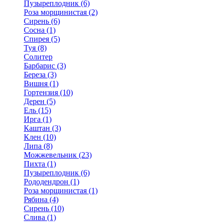
Пузыреплодник (6)
Роза морщинистая (2)
Сирень (6)
Сосна (1)
Спирея (5)
Туя (8)
Солитер
Барбарис (3)
Береза (3)
Вишня (1)
Гортензия (10)
Дерен (5)
Ель (15)
Ирга (1)
Каштан (3)
Клен (10)
Липа (8)
Можжевельник (23)
Пихта (1)
Пузыреплодник (6)
Рододендрон (1)
Роза морщинистая (1)
Рябина (4)
Сирень (10)
Слива (1)