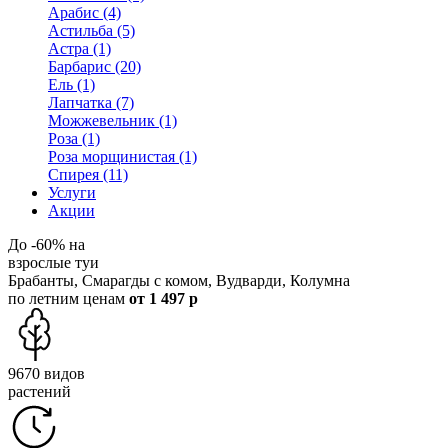
Арабис (4)
Астильба (5)
Астра (1)
Барбарис (20)
Ель (1)
Лапчатка (7)
Можжевельник (1)
Роза (1)
Роза морщинистая (1)
Спирея (11)
Услуги
Акции
До -60% на
взрослые туи
Брабанты, Смарагды с комом, Вудварди, Колумна
по летним ценам
от 1 497 р
9670 видов
растений