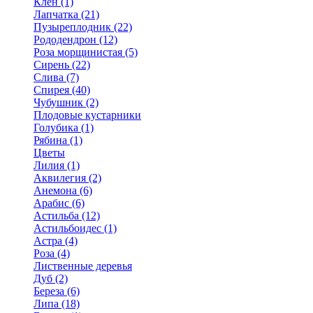
Клен (1)
Лапчатка (21)
Пузыреплодник (22)
Рододендрон (12)
Роза морщинистая (5)
Сирень (22)
Слива (7)
Спирея (40)
Чубушник (2)
Плодовые кустарники
Голубика (1)
Рябина (1)
Цветы
Лилия (1)
Аквилегия (2)
Анемона (6)
Арабис (6)
Астильба (12)
Астильбоидес (1)
Астра (4)
Роза (4)
Лиственные деревья
Дуб (2)
Береза (6)
Липа (18)