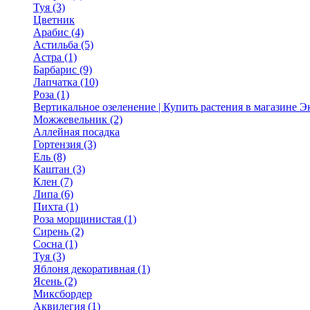
Туя (3)
Цветник
Арабис (4)
Астильба (5)
Астра (1)
Барбарис (9)
Лапчатка (10)
Роза (1)
Вертикальное озеленение | Купить растения в магазине 
Можжевельник (2)
Аллейная посадка
Гортензия (3)
Ель (8)
Каштан (3)
Клен (7)
Липа (6)
Пихта (1)
Роза морщинистая (1)
Сирень (2)
Сосна (1)
Туя (3)
Яблоня декоративная (1)
Ясень (2)
Миксбордер
Аквилегия (1)