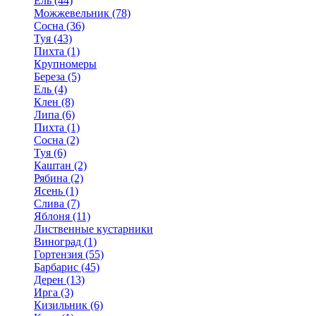
Ель (44)
Можжевельник (78)
Сосна (36)
Туя (43)
Пихта (1)
Крупномеры
Береза (5)
Ель (4)
Клен (8)
Липа (6)
Пихта (1)
Сосна (2)
Туя (6)
Каштан (2)
Рябина (2)
Ясень (1)
Слива (7)
Яблоня (11)
Лиственные кустарники
Виноград (1)
Гортензия (55)
Барбарис (45)
Дерен (13)
Ирга (3)
Кизильник (6)