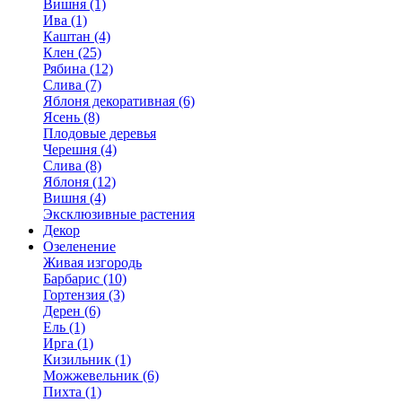
Вишня (1)
Ива (1)
Каштан (4)
Клен (25)
Рябина (12)
Слива (7)
Яблоня декоративная (6)
Ясень (8)
Плодовые деревья
Черешня (4)
Слива (8)
Яблоня (12)
Вишня (4)
Эксклюзивные растения
Декор
Озеленение
Живая изгородь
Барбарис (10)
Гортензия (3)
Дерен (6)
Ель (1)
Ирга (1)
Кизильник (1)
Можжевельник (6)
Пихта (1)