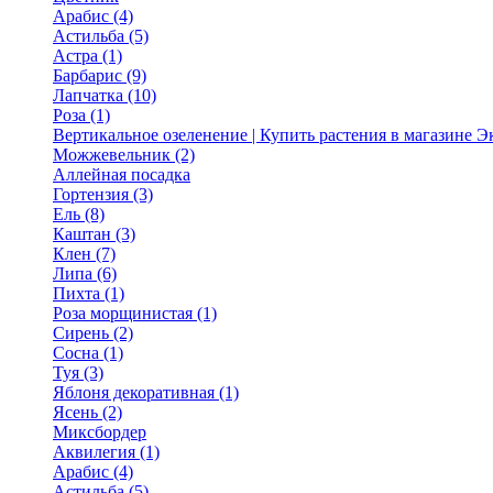
Арабис (4)
Астильба (5)
Астра (1)
Барбарис (9)
Лапчатка (10)
Роза (1)
Вертикальное озеленение | Купить растения в магазине 
Можжевельник (2)
Аллейная посадка
Гортензия (3)
Ель (8)
Каштан (3)
Клен (7)
Липа (6)
Пихта (1)
Роза морщинистая (1)
Сирень (2)
Сосна (1)
Туя (3)
Яблоня декоративная (1)
Ясень (2)
Миксбордер
Аквилегия (1)
Арабис (4)
Астильба (5)