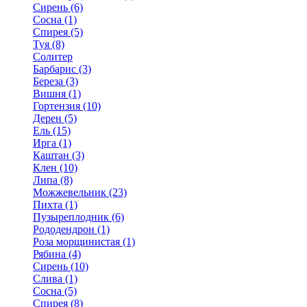
Сирень (6)
Сосна (1)
Спирея (5)
Туя (8)
Солитер
Барбарис (3)
Береза (3)
Вишня (1)
Гортензия (10)
Дерен (5)
Ель (15)
Ирга (1)
Каштан (3)
Клен (10)
Липа (8)
Можжевельник (23)
Пихта (1)
Пузыреплодник (6)
Рододендрон (1)
Роза морщинистая (1)
Рябина (4)
Сирень (10)
Слива (1)
Сосна (5)
Спирея (8)