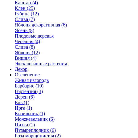
Каштан (4)
Клен (25)
Рябина (12)
Слива (7)
Яблоня декоративная (6)
Ясень (8)
Плодовые деревья
Черешня (4)
Слива (8)
Яблоня (12)
Вишня (4)
Эксклюзивные растения
Декор
Озеленение
Живая изгородь
Барбарис (10)
Гортензия (3)
Дерен (6)
Ель (1)
Ирга (1)
Кизильник (1)
Можжевельник (6)
Пихта (1)
Пузыреплодник (6)
Роза морщинистая (2)