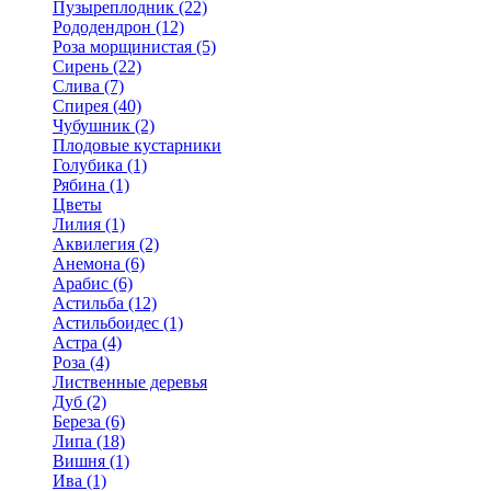
Пузыреплодник (22)
Рододендрон (12)
Роза морщинистая (5)
Сирень (22)
Слива (7)
Спирея (40)
Чубушник (2)
Плодовые кустарники
Голубика (1)
Рябина (1)
Цветы
Лилия (1)
Аквилегия (2)
Анемона (6)
Арабис (6)
Астильба (12)
Астильбоидес (1)
Астра (4)
Роза (4)
Лиственные деревья
Дуб (2)
Береза (6)
Липа (18)
Вишня (1)
Ива (1)