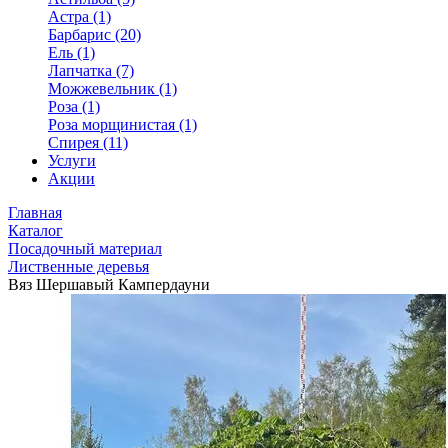
Астра (1)
Барбарис (20)
Ель (1)
Лапчатка (7)
Можжевельник (1)
Роза (1)
Роза морщинистая (1)
Спирея (11)
Услуги
Акции
Главная
Каталог
Посадочный материал
Лиственные деревья
Вяз Шершавый Кампердауни