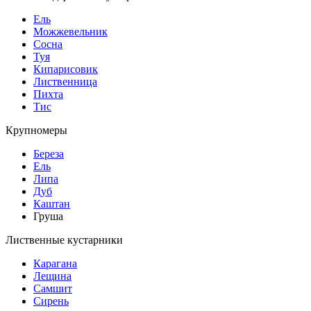
Ель
Можжевельник
Сосна
Туя
Кипарисовик
Лиственница
Пихта
Тис
Крупномеры
Береза
Ель
Липа
Дуб
Каштан
Груша
Лиственные кустарники
Карагана
Лещина
Самшит
Сирень