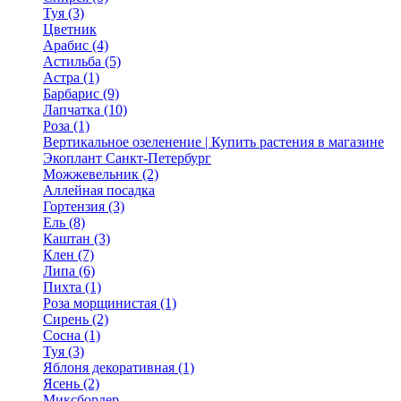
Туя (3)
Цветник
Арабис (4)
Астильба (5)
Астра (1)
Барбарис (9)
Лапчатка (10)
Роза (1)
Вертикальное озеленение | Купить растения в магазине
Экоплант Санкт-Петербург
Можжевельник (2)
Аллейная посадка
Гортензия (3)
Ель (8)
Каштан (3)
Клен (7)
Липа (6)
Пихта (1)
Роза морщинистая (1)
Сирень (2)
Сосна (1)
Туя (3)
Яблоня декоративная (1)
Ясень (2)
Миксбордер