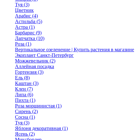
Туя (3)
Цветник
Арабис (4)
Астильба (5)
Астра (1)
Барбарис (9)
Лапчатка (10)
Роза (1)
Вертикальное озеленение | Купить растения в магазине
Экоплант Санкт-Петербург
Можжевельник (2)
Аллейная посадка
Гортензия (3)
Ель (8)
Каштан (3)
Клен (7)
Липа (6)
Пихта (1)
Роза морщинистая (1)
Сирень (2)
Сосна (1)
Туя (3)
Яблоня декоративная (1)
Ясень (2)
Миксбордер