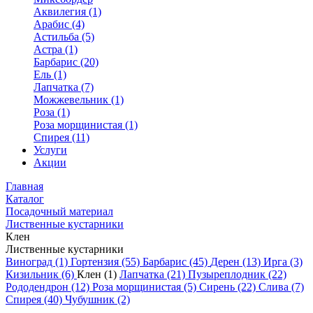
Аквилегия (1)
Арабис (4)
Астильба (5)
Астра (1)
Барбарис (20)
Ель (1)
Лапчатка (7)
Можжевельник (1)
Роза (1)
Роза морщинистая (1)
Спирея (11)
Услуги
Акции
Главная
Каталог
Посадочный материал
Лиственные кустарники
Клен
Лиственные кустарники
Виноград (1)
Гортензия (55)
Барбарис (45)
Дерен (13)
Ирга (3)
Кизильник (6)
Клен (1)
Лапчатка (21)
Пузыреплодник (22)
Рододендрон (12)
Роза морщинистая (5)
Сирень (22)
Слива (7)
Спирея (40)
Чубушник (2)