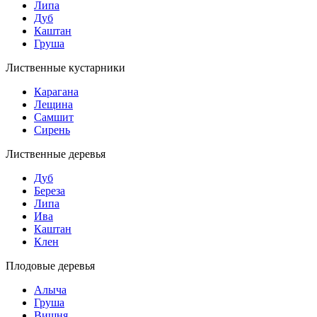
Липа
Дуб
Каштан
Груша
Лиственные кустарники
Карагана
Лещина
Самшит
Сирень
Лиственные деревья
Дуб
Береза
Липа
Ива
Каштан
Клен
Плодовые деревья
Алыча
Груша
Вишня