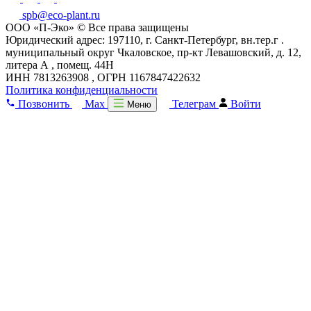
spb@eco-plant.ru
ООО «П-Эко» © Все права защищены
Юридический адрес: 197110, г. Санкт-Петербург, вн.тер.г .
муниципальный округ Чкаловское, пр-кт Левашовский, д. 12,
литера А , помещ. 44Н
ИНН 7813263908 , ОГРН 1167847422632
Политика конфиденциальности
Позвонить
Max
Телеграм
Войти
Меню