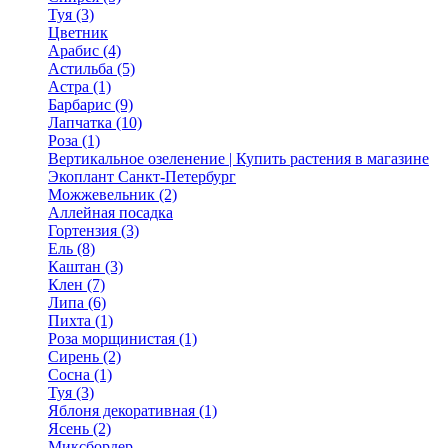
Туя (3)
Цветник
Арабис (4)
Астильба (5)
Астра (1)
Барбарис (9)
Лапчатка (10)
Роза (1)
Вертикальное озеленение | Купить растения в магазине
Экоплант Санкт-Петербург
Можжевельник (2)
Аллейная посадка
Гортензия (3)
Ель (8)
Каштан (3)
Клен (7)
Липа (6)
Пихта (1)
Роза морщинистая (1)
Сирень (2)
Сосна (1)
Туя (3)
Яблоня декоративная (1)
Ясень (2)
Миксбордер