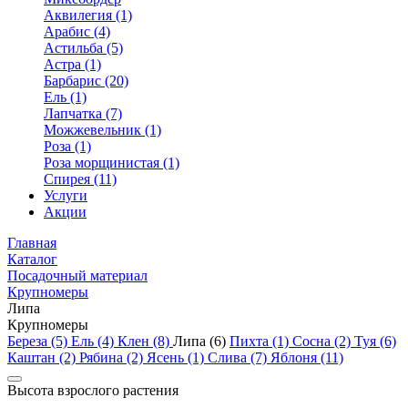
Аквилегия (1)
Арабис (4)
Астильба (5)
Астра (1)
Барбарис (20)
Ель (1)
Лапчатка (7)
Можжевельник (1)
Роза (1)
Роза морщинистая (1)
Спирея (11)
Услуги
Акции
Главная
Каталог
Посадочный материал
Крупномеры
Липа
Крупномеры
Береза (5)
Ель (4)
Клен (8)
Липа (6)
Пихта (1)
Сосна (2)
Туя (6)
Каштан (2)
Рябина (2)
Ясень (1)
Слива (7)
Яблоня (11)
Высота взрослого растения