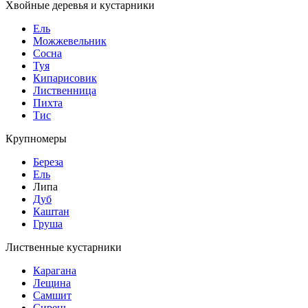
Хвойные деревья и кустарники
Ель
Можжевельник
Сосна
Туя
Кипарисовик
Лиственница
Пихта
Тис
Крупномеры
Береза
Ель
Липа
Дуб
Каштан
Груша
Лиственные кустарники
Карагана
Лещина
Самшит
Сирень