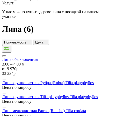
Услуги
У нас можно купить дерево липа с посадкой на вашем
участке.
Липа (6)
Популярность
Цена
Липа обыкновенная
3,00 ‒ 4,00 м
от
9 970р.
33 234р.
Липа крупнолистная Рубра (Rubra)
Tilia platyphyllos
Цена по запросу
Липа крупнолистная Tilia platyphyllos
Tilia platyphyllos
Цена по запросу
Липа мелколистная Ранчо (Rancho)
Tilia cordata
Цена по запросу