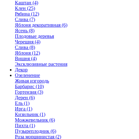
Каштан (4)
Клен (25)
Рябина (12)
Слива (7)
Яблоня декоративная (6)
Ясень (8)
Плодовые деревья
Черешня (4)
Слива (8)
Яблоня (12)
Вишня (4)
Эксклюзивные растения
Декор
Озеленение
Живая изгородь
Барбарис (10)
Гортензия (3)
Дерен (6)
Ель (1)
Ирга (1)
Кизильник (1)
Можжевельник (6)
Пихта (1)
Пузыреплодник (6)
Роза морщинистая (2)