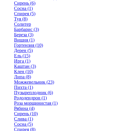
Сирень (6)
Сосна (1)
Спирея (5)
Туя (8)
Солитер
Барбарис (3)
Береза (3)
Вишня (1)
Гортензия (10)
Дерен (5)
Ель (15)
Ирга (1)
Каштан (3)
Клен (10)
Липа (8)
Можжевельник (23)
Пихта (1)
Пузыреплодник (6)
Рододендрон (1)
Роза морщинистая (1)
Рябина (4)
Сирень (10)
Слива (1)
Сосна (5)
Спирея (8)