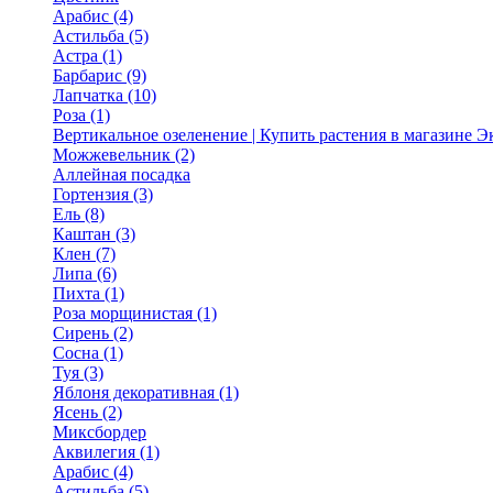
Арабис (4)
Астильба (5)
Астра (1)
Барбарис (9)
Лапчатка (10)
Роза (1)
Вертикальное озеленение | Купить растения в магазине 
Можжевельник (2)
Аллейная посадка
Гортензия (3)
Ель (8)
Каштан (3)
Клен (7)
Липа (6)
Пихта (1)
Роза морщинистая (1)
Сирень (2)
Сосна (1)
Туя (3)
Яблоня декоративная (1)
Ясень (2)
Миксбордер
Аквилегия (1)
Арабис (4)
Астильба (5)