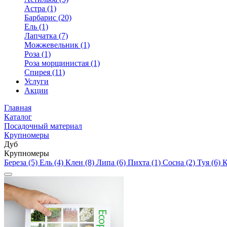
Астра (1)
Барбарис (20)
Ель (1)
Лапчатка (7)
Можжевельник (1)
Роза (1)
Роза морщинистая (1)
Спирея (11)
Услуги
Акции
Главная
Каталог
Посадочный материал
Крупномеры
Дуб
Крупномеры
Береза (5)
Ель (4)
Клен (8)
Липа (6)
Пихта (1)
Сосна (2)
Туя (6)
К