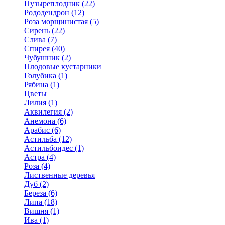
Пузыреплодник (22)
Рододендрон (12)
Роза морщинистая (5)
Сирень (22)
Слива (7)
Спирея (40)
Чубушник (2)
Плодовые кустарники
Голубика (1)
Рябина (1)
Цветы
Лилия (1)
Аквилегия (2)
Анемона (6)
Арабис (6)
Астильба (12)
Астильбоидес (1)
Астра (4)
Роза (4)
Лиственные деревья
Дуб (2)
Береза (6)
Липа (18)
Вишня (1)
Ива (1)