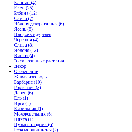
Каштан (4)
Клен (25)
Рябина (12)
Слива (7)
Яблоня декоративная (6)
Ясень (8)
Плодовые деревья
Черешня (4)
Слива (8)
Яблоня (12)
Вишня (4)
Эксклюзивные растения
Декор
Озеленение
Живая изгородь
Барбарис (10)
Гортензия (3)
Дерен (6)
Ель (1)
Ирга (1)
Кизильник (1)
Можжевельник (6)
Пихта (1)
Пузыреплодник (6)
Роза морщинистая (2)