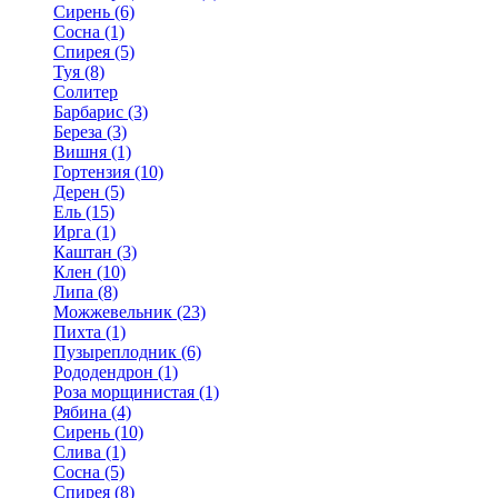
Сирень (6)
Сосна (1)
Спирея (5)
Туя (8)
Солитер
Барбарис (3)
Береза (3)
Вишня (1)
Гортензия (10)
Дерен (5)
Ель (15)
Ирга (1)
Каштан (3)
Клен (10)
Липа (8)
Можжевельник (23)
Пихта (1)
Пузыреплодник (6)
Рододендрон (1)
Роза морщинистая (1)
Рябина (4)
Сирень (10)
Слива (1)
Сосна (5)
Спирея (8)