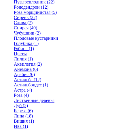
Пузыреплодник (22)
Рододендрон (12)
Роза морщинистая (5)
Сирень (22)
Слива (7)
Спирея (40)
Чубушник (2)
Плодовые кустарники
Голубика (1)
Рябина (1)
Цветы
Лилия (1)
Аквилегия (2)
Анемона (6)
Арабис (6)
Астильба (12)
Астильбоидес (1)
Астра (4)
Роза (4)
Лиственные деревья
Дуб (2)
Береза (6)
Липа (18)
Вишня (1)
Ива (1)