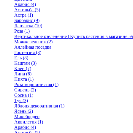
Арабис (4)
Астильба (5)
Астра (1)
Барбарис (9)
Лапчатка (10)
Роза (1)
Вертикальное озеленение | Купить растения в магазине 
Можжевельник (2)
Аллейная посадка
Гортензия (3)
Ель (8)
Каштан (3)
Клен (7)
Липа (6)
Пихта (1)
Роза морщинистая (1)
Сирень (2)
Сосна (1)
Туя (3)
Яблоня декоративная (1)
Ясень (2)
Миксбордер
Аквилегия (1)
Арабис (4)
Астильба (5)