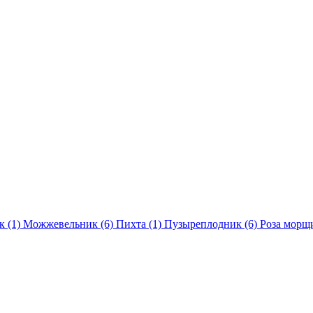
к (1)
Можжевельник (6)
Пихта (1)
Пузыреплодник (6)
Роза морщ