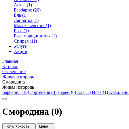
Астра (1)
Барбарис (20)
Ель (1)
Лапчатка (7)
Можжевельник (1)
Роза (1)
Роза морщинистая (1)
Спирея (11)
Услуги
Акции
Главная
Каталог
Озеленение
Живая изгородь
Смородина
Живая изгородь
Барбарис (10)
Гортензия (3)
Дерен (6)
Ель (1)
Ирга (1)
Кизильни
Смородина (0)
Популярность
Цена