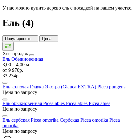
У нас можно купить дерево ель с посадкой на вашем участке.
Ель (4)
Популярность
Цена
Хит продаж
Ель Обыкновенная
3,00 ‒ 4,00 м
от
9 970р.
33 234р.
Ель колючая Глаука Экстра (Glauca EXTRA)
Picea pungens
Цена по запросу
Ель обыкновенная Picea abies Picea abies
Picea abies
Цена по запросу
Ель сербская Picea omorika Сербская Picea omorika
Picea
omorika
Цена по запросу