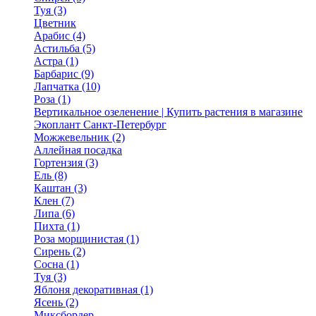
Туя (3)
Цветник
Арабис (4)
Астильба (5)
Астра (1)
Барбарис (9)
Лапчатка (10)
Роза (1)
Вертикальное озеленение | Купить растения в магазине
Экоплант Санкт-Петербург
Можжевельник (2)
Аллейная посадка
Гортензия (3)
Ель (8)
Каштан (3)
Клен (7)
Липа (6)
Пихта (1)
Роза морщинистая (1)
Сирень (2)
Сосна (1)
Туя (3)
Яблоня декоративная (1)
Ясень (2)
Миксбордер