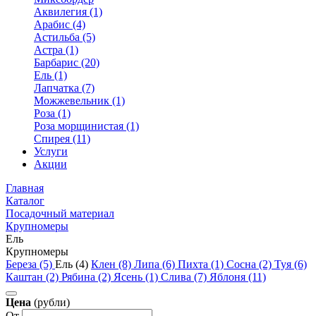
Аквилегия (1)
Арабис (4)
Астильба (5)
Астра (1)
Барбарис (20)
Ель (1)
Лапчатка (7)
Можжевельник (1)
Роза (1)
Роза морщинистая (1)
Спирея (11)
Услуги
Акции
Главная
Каталог
Посадочный материал
Крупномеры
Ель
Крупномеры
Береза (5)
Ель (4)
Клен (8)
Липа (6)
Пихта (1)
Сосна (2)
Туя (6)
Каштан (2)
Рябина (2)
Ясень (1)
Слива (7)
Яблоня (11)
Цена
(рубли)
От