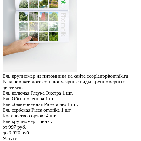
Ель крупномер из питомника на сайте ecoplant-pitomnik.ru
В нашем каталоге есть популярные виды крупномерных
деревьев:
Ель колючая Глаука Экстра
1
шт.
Ель Обыкновенная
1
шт.
Ель обыкновенная Picea abies
1
шт.
Ель сербская Picea omorika
1
шт.
Количество сортов:
4
шт.
Ель крупномер - цены:
от
997
руб.
до
9 970
руб.
Услуги