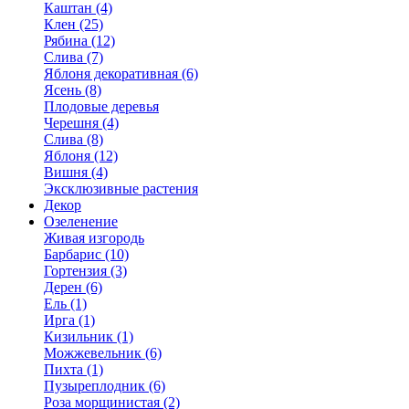
Каштан (4)
Клен (25)
Рябина (12)
Слива (7)
Яблоня декоративная (6)
Ясень (8)
Плодовые деревья
Черешня (4)
Слива (8)
Яблоня (12)
Вишня (4)
Эксклюзивные растения
Декор
Озеленение
Живая изгородь
Барбарис (10)
Гортензия (3)
Дерен (6)
Ель (1)
Ирга (1)
Кизильник (1)
Можжевельник (6)
Пихта (1)
Пузыреплодник (6)
Роза морщинистая (2)