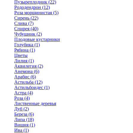
Пузыреплодник (22)
Рододендрон (12)
Роза морщинистая (5)
Сирень (22)
Слива (7)
Спирея (40)
Чубушник (2)
Плодовые кустарники
Голубика (1)
Рябина (1)
Цветы
Лилия (1)
Аквилегия (2)
Анемона (6)
Арабис (6)
Астильба (12)
Астильбоидес (1)
Астра (4)
Роза (4)
Лиственные деревья
Дуб (2)
Береза (6)
Липа (18)
Вишня (1)
Ива (1)