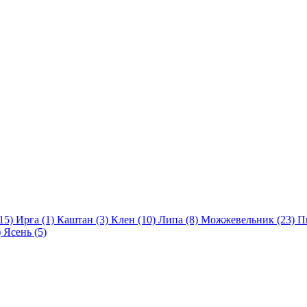
(15)
Ирга (1)
Каштан (3)
Клен (10)
Липа (8)
Можжевельник (23)
П
)
Ясень (5)