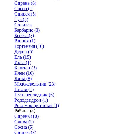
Сирень (6)
Сосна (1)
Спирея (5)
Туя (8)
Солитер
Барбарис (3)
Береза (3)
Вишня (1)
Гортензия (10)
Дерен (5)
Ель (15)
Ирга (1)
Каштан (3)
Клен (10)
Липа (8)
Можжевельник (23)
Пихта (1)
Пузыреплодник (6)
Рододендрон (1)
Роза морщинистая (1)
Рябина (4)
Сирень (10)
Слива (1)
Сосна (5)
Спирея (8)