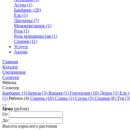
Астра (1)
Барбарис (20)
Ель (1)
Лапчатка (7)
Можжевельник (1)
Роза (1)
Роза морщинистая (1)
Спирея (11)
Услуги
Акции
Главная
Каталог
Озеленение
Солитер
Рябина
Солитер
Барбарис (3)
Береза (3)
Вишня (1)
Гортензия (10)
Дерен (5)
Ель 
(1)
Рябина (4)
Сирень (10)
Слива (1)
Сосна (5)
Спирея (8)
Туя (3
Цена
(рубли)
От
До
Высота взрослого растения