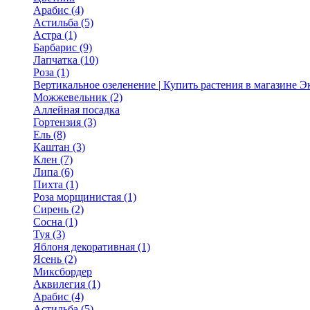
Арабис (4)
Астильба (5)
Астра (1)
Барбарис (9)
Лапчатка (10)
Роза (1)
Вертикальное озеленение | Купить растения в магазине 
Можжевельник (2)
Аллейная посадка
Гортензия (3)
Ель (8)
Каштан (3)
Клен (7)
Липа (6)
Пихта (1)
Роза морщинистая (1)
Сирень (2)
Сосна (1)
Туя (3)
Яблоня декоративная (1)
Ясень (2)
Миксбордер
Аквилегия (1)
Арабис (4)
Астильба (5)