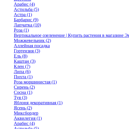
Арабис (4)
Астильба (5)
Астра (1)
Барбарис (9)
Лапчатка (10)
Роза (1)
Вертикальное озеленение | Купить растения в магазине 
Можжевельник (2)
Аллейная посадка
Гортензия (3)
Ель (8)
Каштан (3)
Клен (7)
Липа (6)
Пихта (1)
Роза морщинистая (1)
Сирень (2)
Сосна (1)
Туя (3)
Яблоня декоративная (1)
Ясень (2)
Миксбордер
Аквилегия (1)
Арабис (4)
Астильба (5)