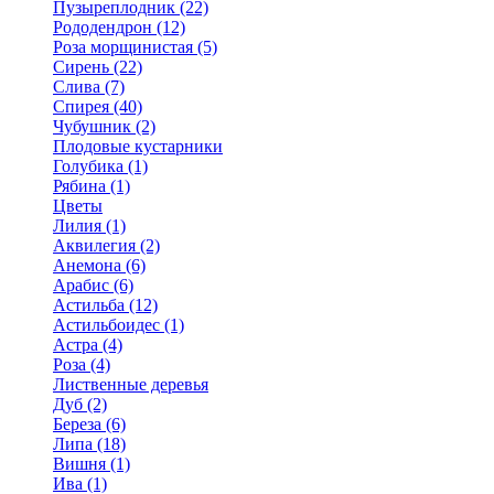
Пузыреплодник (22)
Рододендрон (12)
Роза морщинистая (5)
Сирень (22)
Слива (7)
Спирея (40)
Чубушник (2)
Плодовые кустарники
Голубика (1)
Рябина (1)
Цветы
Лилия (1)
Аквилегия (2)
Анемона (6)
Арабис (6)
Астильба (12)
Астильбоидес (1)
Астра (4)
Роза (4)
Лиственные деревья
Дуб (2)
Береза (6)
Липа (18)
Вишня (1)
Ива (1)