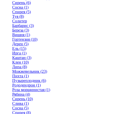
Сирень (6)
Сосна (1)
Спирея (5)
Туя (8)
Солитер
Барбарис (3)
Береза (3)
Вишня (1)
Гортензия (10)
Дерен (5)
Ель (15)
Ирга (1)
Каштан (3)
Клен (10)
Липа (8)
Можжевельник (23)
Пихта (1)
Пузыреплодник (6)
Рододендрон (1)
Роза морщинистая (1)
Рябина (4)
Сирень (10)
Слива (1)
Сосна (5)
Спирея (8)