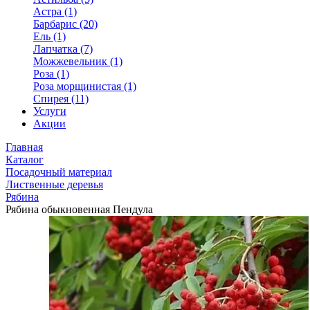
Астра (1)
Барбарис (20)
Ель (1)
Лапчатка (7)
Можжевельник (1)
Роза (1)
Роза морщинистая (1)
Спирея (11)
Услуги
Акции
Главная
Каталог
Посадочный материал
Лиственные деревья
Рябина
Рябина обыкновенная Пендула