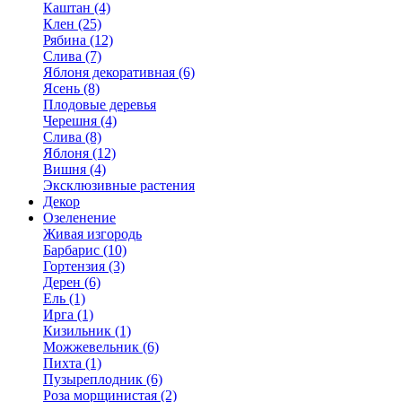
Каштан (4)
Клен (25)
Рябина (12)
Слива (7)
Яблоня декоративная (6)
Ясень (8)
Плодовые деревья
Черешня (4)
Слива (8)
Яблоня (12)
Вишня (4)
Эксклюзивные растения
Декор
Озеленение
Живая изгородь
Барбарис (10)
Гортензия (3)
Дерен (6)
Ель (1)
Ирга (1)
Кизильник (1)
Можжевельник (6)
Пихта (1)
Пузыреплодник (6)
Роза морщинистая (2)