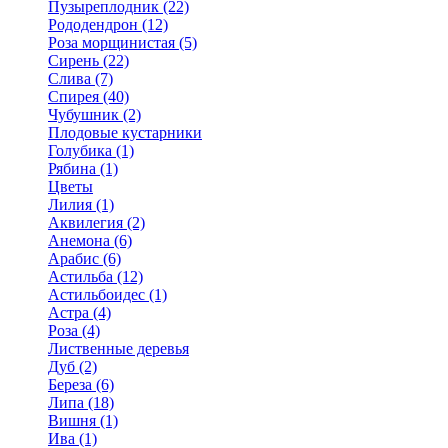
Пузыреплодник (22)
Рододендрон (12)
Роза морщинистая (5)
Сирень (22)
Слива (7)
Спирея (40)
Чубушник (2)
Плодовые кустарники
Голубика (1)
Рябина (1)
Цветы
Лилия (1)
Аквилегия (2)
Анемона (6)
Арабис (6)
Астильба (12)
Астильбоидес (1)
Астра (4)
Роза (4)
Лиственные деревья
Дуб (2)
Береза (6)
Липа (18)
Вишня (1)
Ива (1)