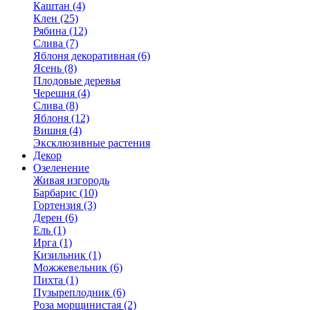
Каштан (4)
Клен (25)
Рябина (12)
Слива (7)
Яблоня декоративная (6)
Ясень (8)
Плодовые деревья
Черешня (4)
Слива (8)
Яблоня (12)
Вишня (4)
Эксклюзивные растения
Декор
Озеленение
Живая изгородь
Барбарис (10)
Гортензия (3)
Дерен (6)
Ель (1)
Ирга (1)
Кизильник (1)
Можжевельник (6)
Пихта (1)
Пузыреплодник (6)
Роза морщинистая (2)