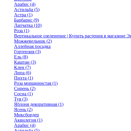
Арабис (4)
Астильба (5)
Астра (1)
Барбарис (9)
Лапчатка (10)
Роза (1)
Вертикальное озеленение | Купить растения в магазине 
Можжевельник (2)
Аллейная посадка
Гортензия (3)
Ель (8)
Каштан (3)
Клен (7)
Липа (6)
Пихта (1)
Роза морщинистая (1)
Сирень (2)
Сосна (1)
Туя (3)
Яблоня декоративная (1)
Ясень (2)
Миксбордер
Аквилегия (1)
Арабис (4)
Астильба (5)