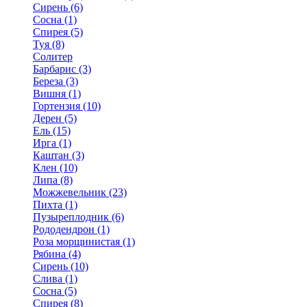
Сирень (6)
Сосна (1)
Спирея (5)
Туя (8)
Солитер
Барбарис (3)
Береза (3)
Вишня (1)
Гортензия (10)
Дерен (5)
Ель (15)
Ирга (1)
Каштан (3)
Клен (10)
Липа (8)
Можжевельник (23)
Пихта (1)
Пузыреплодник (6)
Рододендрон (1)
Роза морщинистая (1)
Рябина (4)
Сирень (10)
Слива (1)
Сосна (5)
Спирея (8)