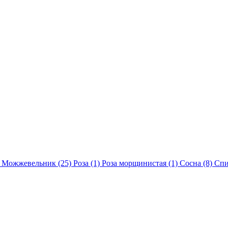
)
Можжевельник (25)
Роза (1)
Роза морщинистая (1)
Сосна (8)
Спи