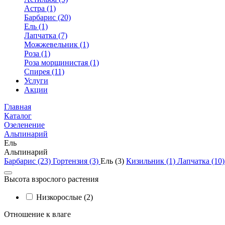
Астра (1)
Барбарис (20)
Ель (1)
Лапчатка (7)
Можжевельник (1)
Роза (1)
Роза морщинистая (1)
Спирея (11)
Услуги
Акции
Главная
Каталог
Озеленение
Альпинарий
Ель
Альпинарий
Барбарис (23)
Гортензия (3)
Ель (3)
Кизильник (1)
Лапчатка (10
Высота взрослого растения
Низкорослые (2)
Отношение к влаге