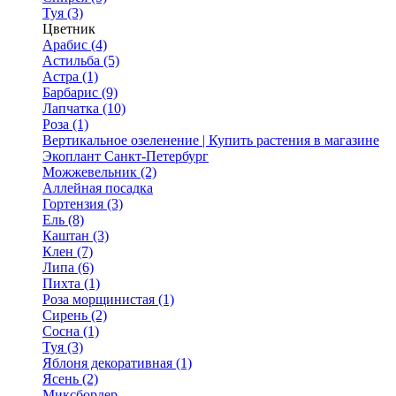
Туя (3)
Цветник
Арабис (4)
Астильба (5)
Астра (1)
Барбарис (9)
Лапчатка (10)
Роза (1)
Вертикальное озеленение | Купить растения в магазине
Экоплант Санкт-Петербург
Можжевельник (2)
Аллейная посадка
Гортензия (3)
Ель (8)
Каштан (3)
Клен (7)
Липа (6)
Пихта (1)
Роза морщинистая (1)
Сирень (2)
Сосна (1)
Туя (3)
Яблоня декоративная (1)
Ясень (2)
Миксбордер