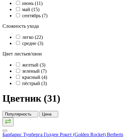
июнь (11)
май (15)
сентябрь (7)
Сложность ухода
легко (22)
средне (3)
Цвет листьев/хвои
желтый (3)
зеленый (7)
красный (4)
пёстрый (3)
Цветник (31)
Популярность
Цена
Барбарис Тунберга Голден Рокет (Golden Rocket)
Berberis