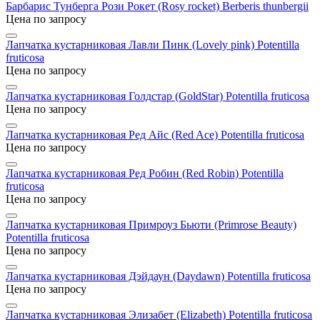
Барбарис Тунберга Рози Рокет (Rosу rocket)
Berberis thunbergii
Цена по запросу
Лапчатка кустарниковая Лавли Пинк (Lovely pink)
Potentilla
fruticosa
Цена по запросу
Лапчатка кустарниковая Голдстар (GoldStar)
Potentilla fruticosa
Цена по запросу
Лапчатка кустарниковая Ред Айс (Red Aсe)
Potentilla fruticosa
Цена по запросу
Лапчатка кустарниковая Ред Робин (Red Robin)
Potentilla
fruticosa
Цена по запросу
Лапчатка кустарниковая Примроуз Бьюти (Primrose Beauty)
Potentilla fruticosa
Цена по запросу
Лапчатка кустарниковая Дэйдаун (Daydawn)
Potentilla fruticosa
Цена по запросу
Лапчатка кустарниковая Элизабет (Elizabeth)
Potentilla fruticosa