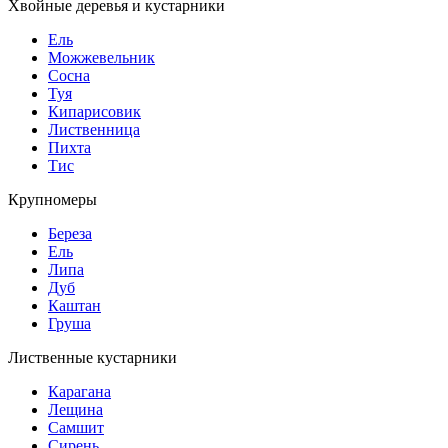
Хвойные деревья и кустарники
Ель
Можжевельник
Сосна
Туя
Кипарисовик
Лиственница
Пихта
Тис
Крупномеры
Береза
Ель
Липа
Дуб
Каштан
Груша
Лиственные кустарники
Карагана
Лещина
Самшит
Сирень