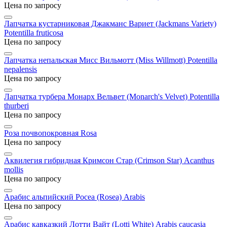
Цена по запросу
Лапчатка кустарниковая Джакманс Вариет (Jackmans Variety)
Potentilla fruticosa
Цена по запросу
Лапчатка непальская Мисс Вильмотт (Miss Willmott)
Potentilla
nepalensis
Цена по запросу
Лапчатка турбера Монарх Вельвет (Monarch's Velvet)
Potentilla
thurberi
Цена по запросу
Роза почвопокровная
Rosa
Цена по запросу
Аквилегия гибридная Кримсон Стар (Crimson Star)
Acanthus
mollis
Цена по запросу
Арабис альпийский Росеа (Rosea)
Arabis
Цена по запросу
Арабис кавказкий Лотти Вайт (Lotti White)
Arabis caucasia