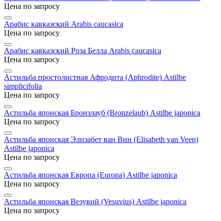
Цена по запросу
Арабис кавказский
Arabis caucasica
Цена по запросу
Арабис кавказский Роза Белла
Arabis caucasica
Цена по запросу
Астильба простолистная Афродита (Aphrodite)
Astilbe
simplicifolia
Цена по запросу
Астильба японская Бронзлауб (Bronzelaub)
Astilbe japonica
Цена по запросу
Астильба японская Элизабет ван Вин (Elisabeth van Veen)
Astilbe japonica
Цена по запросу
Астильба японская Европа (Europa)
Astilbe japonica
Цена по запросу
Астильба японская Везувий (Vesuvius)
Astilbe japonica
Цена по запросу