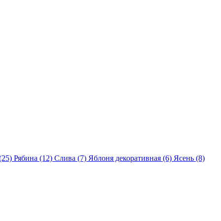
(25)
Рябина (12)
Слива (7)
Яблоня декоративная (6)
Ясень (8)