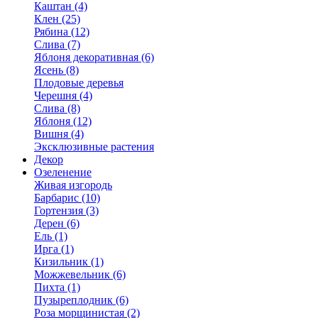
Каштан (4)
Клен (25)
Рябина (12)
Слива (7)
Яблоня декоративная (6)
Ясень (8)
Плодовые деревья
Черешня (4)
Слива (8)
Яблоня (12)
Вишня (4)
Эксклюзивные растения
Декор
Озеленение
Живая изгородь
Барбарис (10)
Гортензия (3)
Дерен (6)
Ель (1)
Ирга (1)
Кизильник (1)
Можжевельник (6)
Пихта (1)
Пузыреплодник (6)
Роза морщинистая (2)