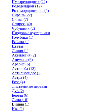
Пузыреплодник (22)
Рододендрон (12)
Роза морщинистая (5)
Сирень (22)
Слива (7)
Спирея (40)
Чубушник (2)
Плодовые кустарники
Голубика (1)
Рябина (1)
Цветы
Лилия (1)
Аквилегия (2)
Анемона (6)
Арабис (6)
Астильба (12)
Астильбоидес (1)
Астра (4)
Роза (4)
Лиственные деревья
Дуб (2)
Береза (6)
Липа (18)
Вишня (1)
Ива (1)