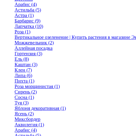
Арабис (4)
Астильба (5)
Астра (1)
Барбарис (9)
Лапчатка (10)
Роза (1)
Вертикальное озеленение | Купить растения в магазине 
Можжевельник (2)
Аллейная посадка
Гортензия (3)
Ель (8)
Каштан (3)
Клен (7)
Липа (6)
Пихта (1)
Роза морщинистая (1)
Сирень (2)
Сосна (1)
Туя (3)
Яблоня декоративная (1)
Ясень (2)
Миксбордер
Аквилегия (1)
Арабис (4)
Астильба (5)