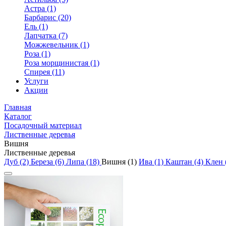
Астра (1)
Барбарис (20)
Ель (1)
Лапчатка (7)
Можжевельник (1)
Роза (1)
Роза морщинистая (1)
Спирея (11)
Услуги
Акции
Главная
Каталог
Посадочный материал
Лиственные деревья
Вишня
Лиственные деревья
Дуб (2)
Береза (6)
Липа (18)
Вишня (1)
Ива (1)
Каштан (4)
Клен 