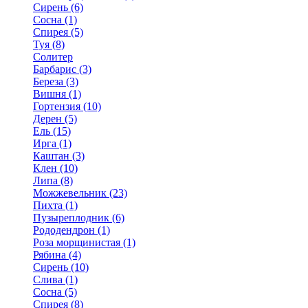
Сирень (6)
Сосна (1)
Спирея (5)
Туя (8)
Солитер
Барбарис (3)
Береза (3)
Вишня (1)
Гортензия (10)
Дерен (5)
Ель (15)
Ирга (1)
Каштан (3)
Клен (10)
Липа (8)
Можжевельник (23)
Пихта (1)
Пузыреплодник (6)
Рододендрон (1)
Роза морщинистая (1)
Рябина (4)
Сирень (10)
Слива (1)
Сосна (5)
Спирея (8)