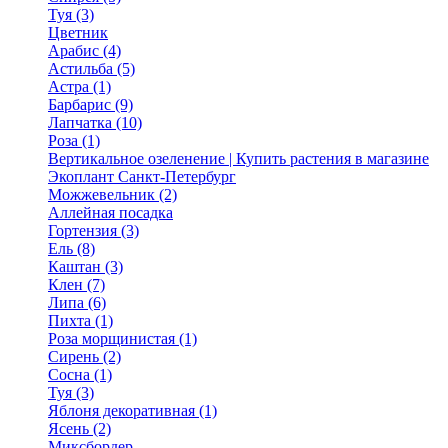
Туя (3)
Цветник
Арабис (4)
Астильба (5)
Астра (1)
Барбарис (9)
Лапчатка (10)
Роза (1)
Вертикальное озеленение | Купить растения в магазине
Экоплант Санкт-Петербург
Можжевельник (2)
Аллейная посадка
Гортензия (3)
Ель (8)
Каштан (3)
Клен (7)
Липа (6)
Пихта (1)
Роза морщинистая (1)
Сирень (2)
Сосна (1)
Туя (3)
Яблоня декоративная (1)
Ясень (2)
Миксбордер