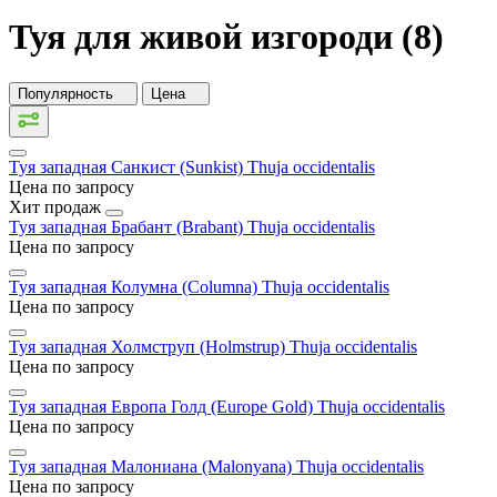
Туя для живой изгороди (8)
Популярность
Цена
Туя западная Санкист (Sunkist)
Thuja occidentalis
Цена по запросу
Хит продаж
Туя западная Брабант (Brabant)
Thuja occidentalis
Цена по запросу
Туя западная Колумна (Columna)
Thuja occidentalis
Цена по запросу
Туя западная Холмструп (Holmstrup)
Thuja occidentalis
Цена по запросу
Туя западная Европа Голд (Europe Gold)
Thuja occidentalis
Цена по запросу
Туя западная Малониана (Malonyana)
Thuja occidentalis
Цена по запросу