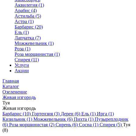
Аквилегия (1)
Арабис (4)
Астильба (5)
Астра (1)
Барбарис (20)
Ель (1)
Лапчатка (7)
Можжевельник (1)
Роза (1)
Роза морщинистая (1)
Спирея (11)
Услуги
Акции
Главная
Каталог
Озеленение
Живая изгородь
Туя
Живая изгородь
Барбарис (10)
Гортензия (3)
Дерен (6)
Ель (1)
Ирга (1)
Кизильник (1)
Можжевельник (6)
Пихта (1)
Пузыреплодник
(6)
Роза морщинистая (2)
Сирень (6)
Сосна (1)
Спирея (5)
Туя
(8)