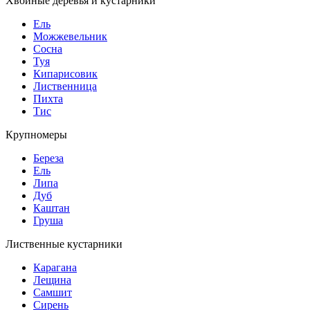
Хвойные деревья и кустарники
Ель
Можжевельник
Сосна
Туя
Кипарисовик
Лиственница
Пихта
Тис
Крупномеры
Береза
Ель
Липа
Дуб
Каштан
Груша
Лиственные кустарники
Карагана
Лещина
Самшит
Сирень