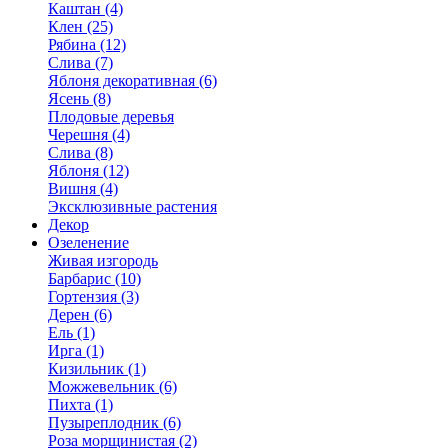
Каштан (4)
Клен (25)
Рябина (12)
Слива (7)
Яблоня декоративная (6)
Ясень (8)
Плодовые деревья
Черешня (4)
Слива (8)
Яблоня (12)
Вишня (4)
Эксклюзивные растения
Декор
Озеленение
Живая изгородь
Барбарис (10)
Гортензия (3)
Дерен (6)
Ель (1)
Ирга (1)
Кизильник (1)
Можжевельник (6)
Пихта (1)
Пузыреплодник (6)
Роза морщинистая (2)