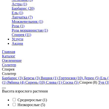
Астра (1)
Барбарис (20)
Ель (1)
Лапчатка (7)
Можжевельник (1)
Роза (1)
Роза морщинистая (1)
Спирея (11)
Услуги
Акции
Главная
Каталог
Озеленение
Солитер
Спирея
Солитер
Барбарис (3)
Береза (3)
Вишня (1)
Гортензия (10)
Дерен (5)
Ель 
(1)
Рябина (4)
Сирень (10)
Слива (1)
Сосна (5)
Спирея (8)
Туя (3
Высота взрослого растения
Cреднерослые (1)
Низкорослые (5)