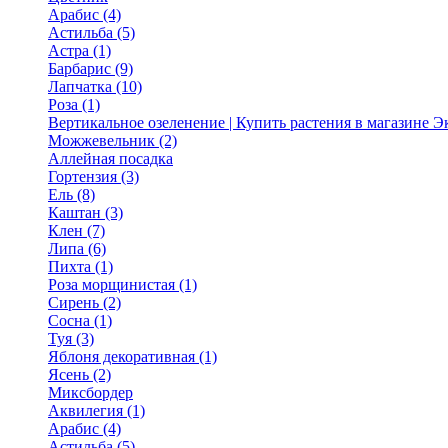
Арабис (4)
Астильба (5)
Астра (1)
Барбарис (9)
Лапчатка (10)
Роза (1)
Вертикальное озеленение | Купить растения в магазине 
Можжевельник (2)
Аллейная посадка
Гортензия (3)
Ель (8)
Каштан (3)
Клен (7)
Липа (6)
Пихта (1)
Роза морщинистая (1)
Сирень (2)
Сосна (1)
Туя (3)
Яблоня декоративная (1)
Ясень (2)
Миксбордер
Аквилегия (1)
Арабис (4)
Астильба (5)