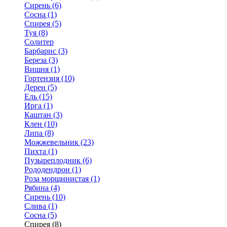
Сирень (6)
Сосна (1)
Спирея (5)
Туя (8)
Солитер
Барбарис (3)
Береза (3)
Вишня (1)
Гортензия (10)
Дерен (5)
Ель (15)
Ирга (1)
Каштан (3)
Клен (10)
Липа (8)
Можжевельник (23)
Пихта (1)
Пузыреплодник (6)
Рододендрон (1)
Роза морщинистая (1)
Рябина (4)
Сирень (10)
Слива (1)
Сосна (5)
Спирея (8)