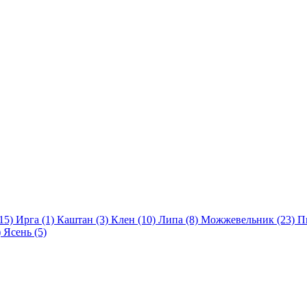
(15)
Ирга (1)
Каштан (3)
Клен (10)
Липа (8)
Можжевельник (23)
П
)
Ясень (5)