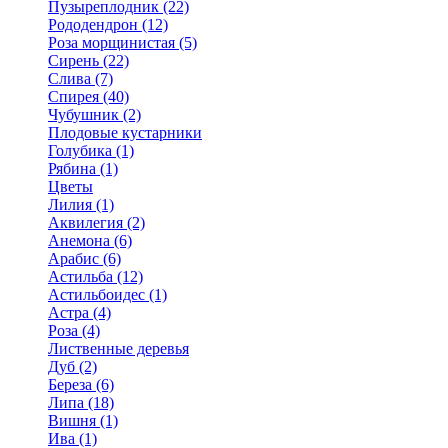
Пузыреплодник (22)
Рододендрон (12)
Роза морщинистая (5)
Сирень (22)
Слива (7)
Спирея (40)
Чубушник (2)
Плодовые кустарники
Голубика (1)
Рябина (1)
Цветы
Лилия (1)
Аквилегия (2)
Анемона (6)
Арабис (6)
Астильба (12)
Астильбоидес (1)
Астра (4)
Роза (4)
Лиственные деревья
Дуб (2)
Береза (6)
Липа (18)
Вишня (1)
Ива (1)