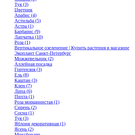
Туя (3)
Цветник
Арабис (4)
Астильба (5)
Астра (1)
Барбарис (9)
Лапчатка (10)
Роза (1)
Вертикальное озеленение | Купить растения в магазине
Экоплант Санкт-Петербург
Можжевельник (2)
Аллейная посадка
Гортензия (3)
Ель (8)
Каштан (3)
Клен (7)
Липа (6)
Пихта (1)
Роза морщинистая (1)
Сирень (2)
Сосна (1)
Туя (3)
Яблоня декоративная (1)
Ясень (2)
Миксбордер