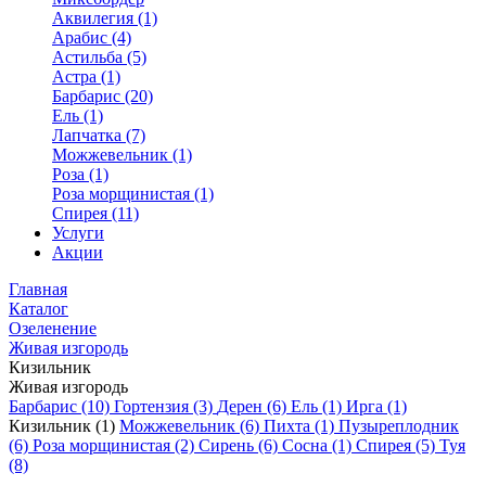
Аквилегия (1)
Арабис (4)
Астильба (5)
Астра (1)
Барбарис (20)
Ель (1)
Лапчатка (7)
Можжевельник (1)
Роза (1)
Роза морщинистая (1)
Спирея (11)
Услуги
Акции
Главная
Каталог
Озеленение
Живая изгородь
Кизильник
Живая изгородь
Барбарис (10)
Гортензия (3)
Дерен (6)
Ель (1)
Ирга (1)
Кизильник (1)
Можжевельник (6)
Пихта (1)
Пузыреплодник
(6)
Роза морщинистая (2)
Сирень (6)
Сосна (1)
Спирея (5)
Туя
(8)