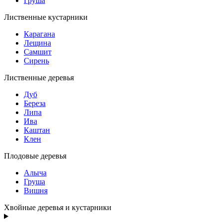
Груша
Лиственные кустарники
Карагана
Лещина
Самшит
Сирень
Лиственные деревья
Дуб
Береза
Липа
Ива
Каштан
Клен
Плодовые деревья
Алыча
Груша
Вишня
Хвойные деревья и кустарники