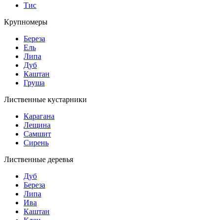
Тис
Крупномеры
Береза
Ель
Липа
Дуб
Каштан
Груша
Лиственные кустарники
Карагана
Лещина
Самшит
Сирень
Лиственные деревья
Дуб
Береза
Липа
Ива
Каштан