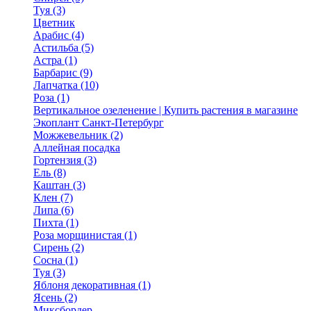
Туя (3)
Цветник
Арабис (4)
Астильба (5)
Астра (1)
Барбарис (9)
Лапчатка (10)
Роза (1)
Вертикальное озеленение | Купить растения в магазине
Экоплант Санкт-Петербург
Можжевельник (2)
Аллейная посадка
Гортензия (3)
Ель (8)
Каштан (3)
Клен (7)
Липа (6)
Пихта (1)
Роза морщинистая (1)
Сирень (2)
Сосна (1)
Туя (3)
Яблоня декоративная (1)
Ясень (2)
Миксбордер