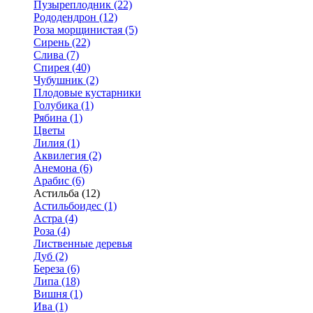
Пузыреплодник (22)
Рододендрон (12)
Роза морщинистая (5)
Сирень (22)
Слива (7)
Спирея (40)
Чубушник (2)
Плодовые кустарники
Голубика (1)
Рябина (1)
Цветы
Лилия (1)
Аквилегия (2)
Анемона (6)
Арабис (6)
Астильба (12)
Астильбоидес (1)
Астра (4)
Роза (4)
Лиственные деревья
Дуб (2)
Береза (6)
Липа (18)
Вишня (1)
Ива (1)