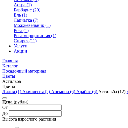
Астра (1)
Барбарис (20)
Ель (1)
Лапчатка (7)
Можжевельник (1)
Роза (1)
Роза морщинистая (1)
Спирея (11)
Услуги
Акции
Главная
Каталог
Посадочный материал
Цветы
Астильба
Цветы
Лилия (1)
Аквилегия (2)
Анемона (6)
Арабис (6)
Астильба (12)
Цена
(рубли)
От
До
Высота взрослого растения