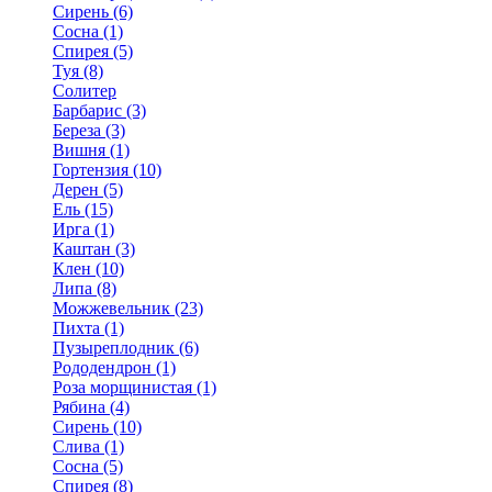
Сирень (6)
Сосна (1)
Спирея (5)
Туя (8)
Солитер
Барбарис (3)
Береза (3)
Вишня (1)
Гортензия (10)
Дерен (5)
Ель (15)
Ирга (1)
Каштан (3)
Клен (10)
Липа (8)
Можжевельник (23)
Пихта (1)
Пузыреплодник (6)
Рододендрон (1)
Роза морщинистая (1)
Рябина (4)
Сирень (10)
Слива (1)
Сосна (5)
Спирея (8)