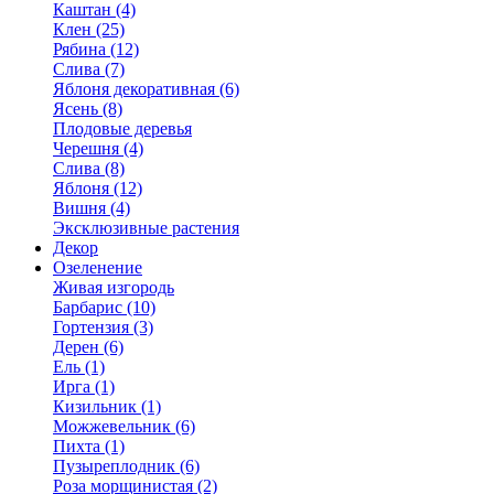
Каштан (4)
Клен (25)
Рябина (12)
Слива (7)
Яблоня декоративная (6)
Ясень (8)
Плодовые деревья
Черешня (4)
Слива (8)
Яблоня (12)
Вишня (4)
Эксклюзивные растения
Декор
Озеленение
Живая изгородь
Барбарис (10)
Гортензия (3)
Дерен (6)
Ель (1)
Ирга (1)
Кизильник (1)
Можжевельник (6)
Пихта (1)
Пузыреплодник (6)
Роза морщинистая (2)