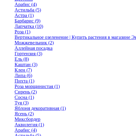
Арабис (4)
Астильба (5)
Астра (1)
Барбарис (9)
Лапчатка (10)
Роза (1)
Вертикальное озеленение | Купить растения в магазине 
Можжевельник (2)
Аллейная посадка
Гортензия (3)
Ель (8)
Каштан (3)
Клен (7)
Липа (6)
Пихта (1)
Роза морщинистая (1)
Сирень (2)
Сосна (1)
Туя (3)
Яблоня декоративная (1)
Ясень (2)
Миксбордер
Аквилегия (1)
Арабис (4)
Астильба (5)