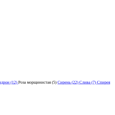
ндрон (12)
Роза морщинистая (5)
Сирень (22)
Слива (7)
Спирея