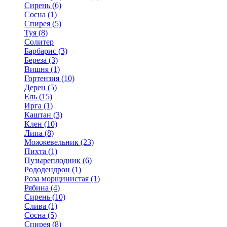
Сирень (6)
Сосна (1)
Спирея (5)
Туя (8)
Солитер
Барбарис (3)
Береза (3)
Вишня (1)
Гортензия (10)
Дерен (5)
Ель (15)
Ирга (1)
Каштан (3)
Клен (10)
Липа (8)
Можжевельник (23)
Пихта (1)
Пузыреплодник (6)
Рододендрон (1)
Роза морщинистая (1)
Рябина (4)
Сирень (10)
Слива (1)
Сосна (5)
Спирея (8)