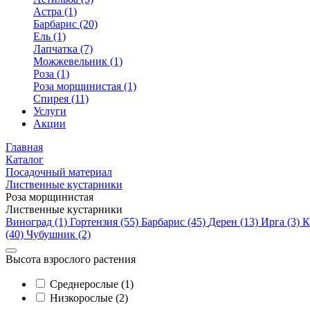
Астра (1)
Барбарис (20)
Ель (1)
Лапчатка (7)
Можжевельник (1)
Роза (1)
Роза морщинистая (1)
Спирея (11)
Услуги
Акции
Главная
Каталог
Посадочный материал
Лиственные кустарники
Роза морщинистая
Лиственные кустарники
Виноград (1)
Гортензия (55)
Барбарис (45)
Дерен (13)
Ирга (3)
К
(40)
Чубушник (2)
Высота взрослого растения
Cреднерослые (1)
Низкорослые (2)