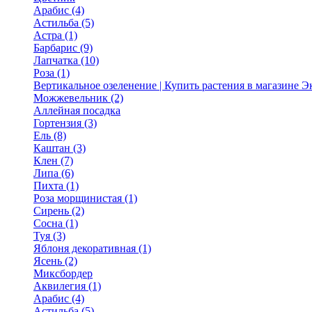
Арабис (4)
Астильба (5)
Астра (1)
Барбарис (9)
Лапчатка (10)
Роза (1)
Вертикальное озеленение | Купить растения в магазине 
Можжевельник (2)
Аллейная посадка
Гортензия (3)
Ель (8)
Каштан (3)
Клен (7)
Липа (6)
Пихта (1)
Роза морщинистая (1)
Сирень (2)
Сосна (1)
Туя (3)
Яблоня декоративная (1)
Ясень (2)
Миксбордер
Аквилегия (1)
Арабис (4)
Астильба (5)