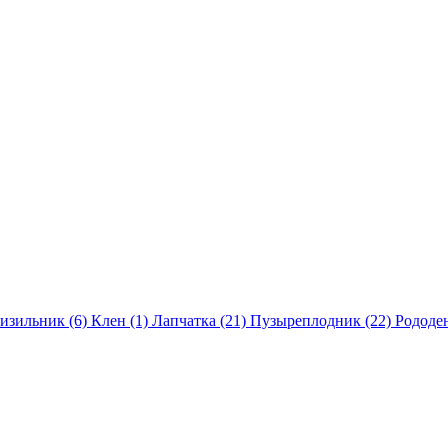
изильник (6)
Клен (1)
Лапчатка (21)
Пузыреплодник (22)
Рододе