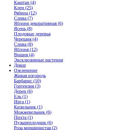
Каштан (4)
Клен (25)
Рябина (12)
Слива (7)
Яблоня декоративная (6)
Ясень (8)
Плодовые деревья
Черешня (4)
Слива (8)
Яблоня (12)
Вишня (4)
Эксклюзивные растения
Декор
Озеленение
Живая изгородь
Барбарис (10)
Гортензия (3)
Дерен (6)
Ель (1)
Ирга (1)
Кизильник (1)
Можжевельник (6)
Пихта (1)
Пузыреплодник (6)
Роза морщинистая (2)