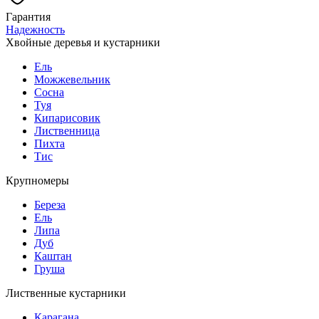
Гарантия
Надежность
Хвойные деревья и кустарники
Ель
Можжевельник
Сосна
Туя
Кипарисовик
Лиственница
Пихта
Тис
Крупномеры
Береза
Ель
Липа
Дуб
Каштан
Груша
Лиственные кустарники
Карагана