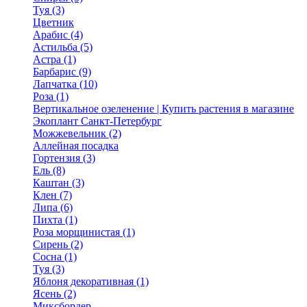
Туя (3)
Цветник
Арабис (4)
Астильба (5)
Астра (1)
Барбарис (9)
Лапчатка (10)
Роза (1)
Вертикальное озеленение | Купить растения в магазине
Экоплант Санкт-Петербург
Можжевельник (2)
Аллейная посадка
Гортензия (3)
Ель (8)
Каштан (3)
Клен (7)
Липа (6)
Пихта (1)
Роза морщинистая (1)
Сирень (2)
Сосна (1)
Туя (3)
Яблоня декоративная (1)
Ясень (2)
Миксбордер