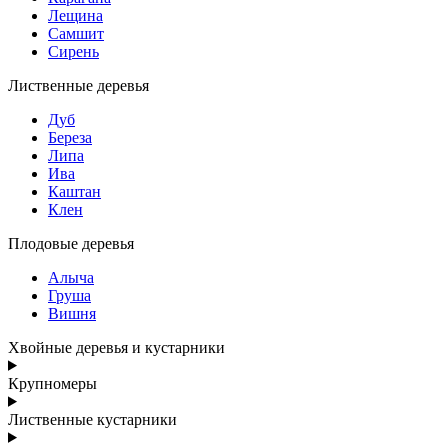
Лещина
Самшит
Сирень
Лиственные деревья
Дуб
Береза
Липа
Ива
Каштан
Клен
Плодовые деревья
Алыча
Груша
Вишня
Хвойные деревья и кустарники
Крупномеры
Лиственные кустарники