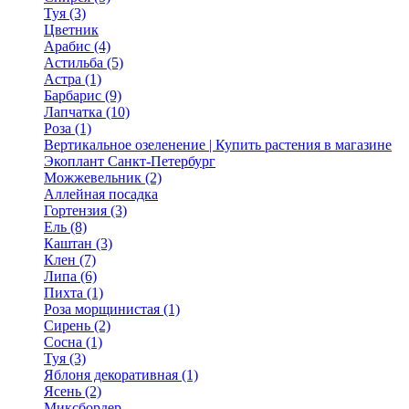
Туя (3)
Цветник
Арабис (4)
Астильба (5)
Астра (1)
Барбарис (9)
Лапчатка (10)
Роза (1)
Вертикальное озеленение | Купить растения в магазине
Экоплант Санкт-Петербург
Можжевельник (2)
Аллейная посадка
Гортензия (3)
Ель (8)
Каштан (3)
Клен (7)
Липа (6)
Пихта (1)
Роза морщинистая (1)
Сирень (2)
Сосна (1)
Туя (3)
Яблоня декоративная (1)
Ясень (2)
Миксбордер