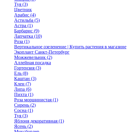
Туя (3)
Цветник
Арабис (4)
Астильба (5)
Астра (1)
Барбарис (9)
Лапчатка (10)
Роза (1)
Вертикальное озеленение | Купить растения в магазине
Экоплант Санкт-Петербург
Можжевельник (2)
Аллейная посадка
Гортензия (3)
Ель (8)
Каштан (3)
Клен (7)
Липа (6)
Пихта (1)
Роза морщинистая (1)
Сирень (2)
Сосна (1)
Туя (3)
Яблоня декоративная (1)
Ясень (2)
Миксбордер