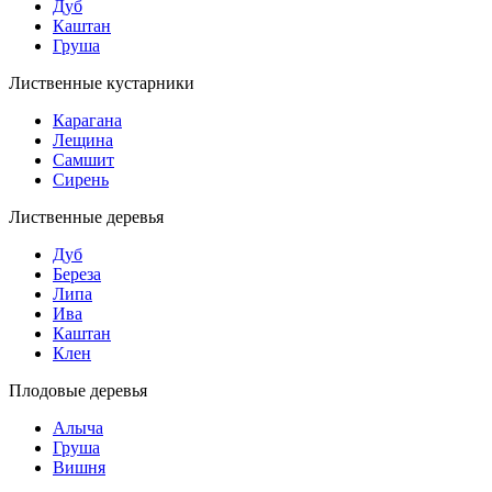
Дуб
Каштан
Груша
Лиственные кустарники
Карагана
Лещина
Самшит
Сирень
Лиственные деревья
Дуб
Береза
Липа
Ива
Каштан
Клен
Плодовые деревья
Алыча
Груша
Вишня