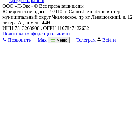
spb@eco-plant.ru
ООО «П-Эко» © Все права защищены
Юридический адрес: 197110, г. Санкт-Петербург, вн.тер.г .
муниципальный округ Чкаловское, пр-кт Левашовский, д. 12,
литера А , помещ. 44Н
ИНН 7813263908 , ОГРН 1167847422632
Политика конфиденциальности
Позвонить
Max
Телеграм
Войти
Меню