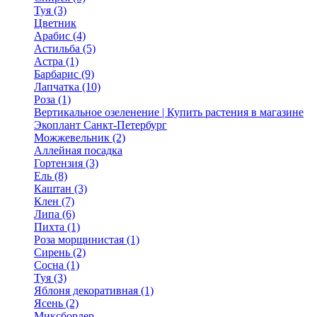
Туя (3)
Цветник
Арабис (4)
Астильба (5)
Астра (1)
Барбарис (9)
Лапчатка (10)
Роза (1)
Вертикальное озеленение | Купить растения в магазине
Экоплант Санкт-Петербург
Можжевельник (2)
Аллейная посадка
Гортензия (3)
Ель (8)
Каштан (3)
Клен (7)
Липа (6)
Пихта (1)
Роза морщинистая (1)
Сирень (2)
Сосна (1)
Туя (3)
Яблоня декоративная (1)
Ясень (2)
Миксбордер