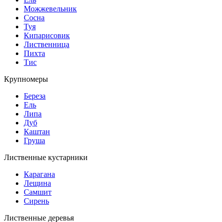
Можжевельник
Сосна
Туя
Кипарисовик
Лиственница
Пихта
Тис
Крупномеры
Береза
Ель
Липа
Дуб
Каштан
Груша
Лиственные кустарники
Карагана
Лещина
Самшит
Сирень
Лиственные деревья