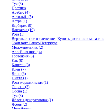
Туя (3)
Цветник
Арабис (4)
Астильба (5)
Астра (1)
Барбарис (9)
Лапчатка (10)
Роза (1)
Вертикальное озеленение | Купить растения в магазине
Экоплант Санкт-Петербург
Можжевельник (2)
Аллейная посадка
Гортензия (3)
Ель (8)
Каштан (3)
Клен (7)
Липа (6)
Пихта (1)
Роза морщинистая (1)
Сирень (2)
Сосна (1)
Туя (3)
Яблоня декоративная (1)
Ясень (2)
Миксбордер