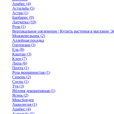
Арабис (4)
Астильба (5)
Астра (1)
Барбарис (9)
Лапчатка (10)
Роза (1)
Вертикальное озеленение | Купить растения в магазине 
Можжевельник (2)
Аллейная посадка
Гортензия (3)
Ель (8)
Каштан (3)
Клен (7)
Липа (6)
Пихта (1)
Роза морщинистая (1)
Сирень (2)
Сосна (1)
Туя (3)
Яблоня декоративная (1)
Ясень (2)
Миксбордер
Аквилегия (1)
Арабис (4)
Астильба (5)