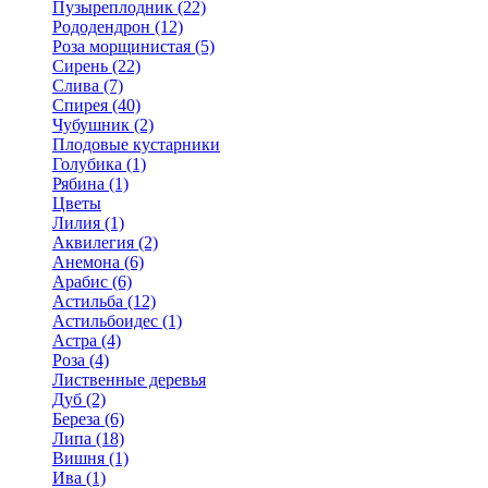
Пузыреплодник (22)
Рододендрон (12)
Роза морщинистая (5)
Сирень (22)
Слива (7)
Спирея (40)
Чубушник (2)
Плодовые кустарники
Голубика (1)
Рябина (1)
Цветы
Лилия (1)
Аквилегия (2)
Анемона (6)
Арабис (6)
Астильба (12)
Астильбоидес (1)
Астра (4)
Роза (4)
Лиственные деревья
Дуб (2)
Береза (6)
Липа (18)
Вишня (1)
Ива (1)