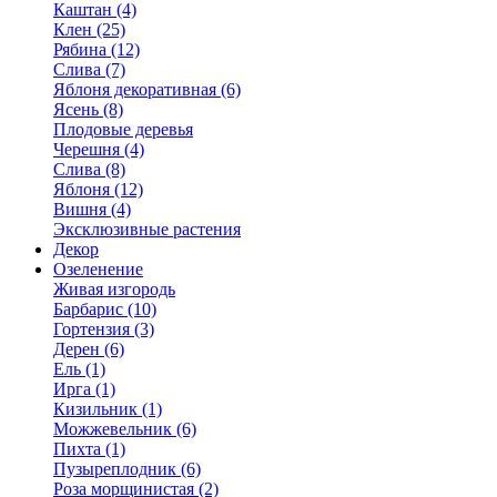
Каштан (4)
Клен (25)
Рябина (12)
Слива (7)
Яблоня декоративная (6)
Ясень (8)
Плодовые деревья
Черешня (4)
Слива (8)
Яблоня (12)
Вишня (4)
Эксклюзивные растения
Декор
Озеленение
Живая изгородь
Барбарис (10)
Гортензия (3)
Дерен (6)
Ель (1)
Ирга (1)
Кизильник (1)
Можжевельник (6)
Пихта (1)
Пузыреплодник (6)
Роза морщинистая (2)