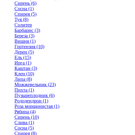
Сирень (6)
Сосна (1)
Спирея (5)
Туя (8)
Солитер
Барбарис (3)
Береза (3)
Вишня (1)
Гортензия (10)
Дерен (5)
Ель (15)
Ирга (1)
Каштан (3)
Клен (10)
Липа (8)
Можжевельник (23)
Пихта (1)
Пузыреплодник (6)
Рододендрон (1)
Роза морщинистая (1)
Рябина (4)
Сирень (10)
Слива (1)
Сосна (5)
Спирея (8)