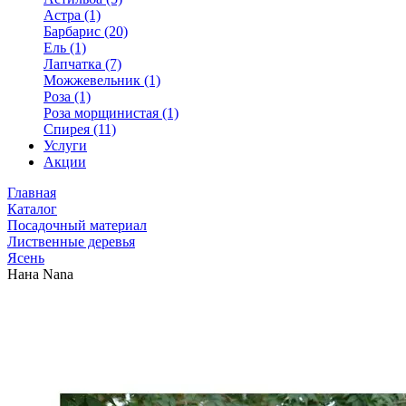
Астра (1)
Барбарис (20)
Ель (1)
Лапчатка (7)
Можжевельник (1)
Роза (1)
Роза морщинистая (1)
Спирея (11)
Услуги
Акции
Главная
Каталог
Посадочный материал
Лиственные деревья
Ясень
Нана Nana