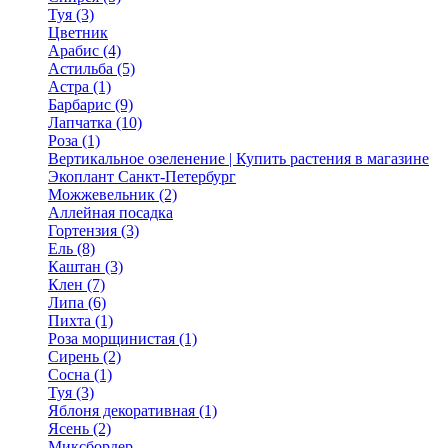
Туя (3)
Цветник
Арабис (4)
Астильба (5)
Астра (1)
Барбарис (9)
Лапчатка (10)
Роза (1)
Вертикальное озеленение | Купить растения в магазине
Экоплант Санкт-Петербург
Можжевельник (2)
Аллейная посадка
Гортензия (3)
Ель (8)
Каштан (3)
Клен (7)
Липа (6)
Пихта (1)
Роза морщинистая (1)
Сирень (2)
Сосна (1)
Туя (3)
Яблоня декоративная (1)
Ясень (2)
Миксбордер