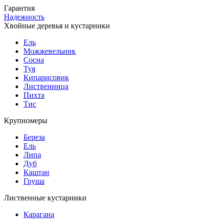
Гарантия
Надежность
Хвойные деревья и кустарники
Ель
Можжевельник
Сосна
Туя
Кипарисовик
Лиственница
Пихта
Тис
Крупномеры
Береза
Ель
Липа
Дуб
Каштан
Груша
Лиственные кустарники
Карагана