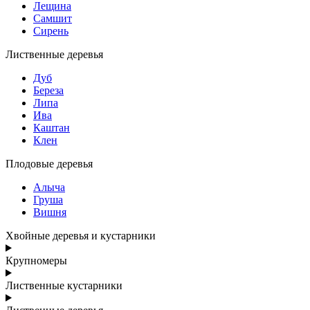
Лещина
Самшит
Сирень
Лиственные деревья
Дуб
Береза
Липа
Ива
Каштан
Клен
Плодовые деревья
Алыча
Груша
Вишня
Хвойные деревья и кустарники
Крупномеры
Лиственные кустарники