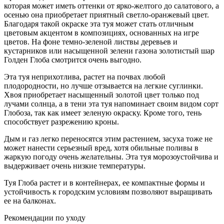
которая может иметь оттенки от ярко-желтого до салатового, а
осенью она приобретает приятный светло-оранжевый цвет.
Благодаря такой окраске эта туя может стать отличным
цветовым акцентом в композициях, основанных на игре
цветов. На фоне темно-зеленой листвы деревьев и
кустарников или насыщенной зелени газона золотистый шар
Голден Глоба смотрится очень выгодно.
Эта туя неприхотлива, растет на почвах любой
плодородности, но лучше отзывается на легкие суглинки.
Хвоя приобретает насыщенный золотой цвет только под
лучами солнца, а в тени эта туя напоминает своим видом сорт
Глобоза, так как имеет зеленую окраску. Кроме того, тень
способствует разрежению кроны.
Дым и газ легко переносятся этим растением, засуха тоже не
может нанести серьезный вред, хотя обильные поливы в
жаркую погоду очень желательны. Эта туя морозоустойчива и
выдерживает очень низкие температуры.
Туя Глоба растет и в контейнерах, ее компактные формы и
устойчивость к городским условиям позволяют выращивать
ее на балконах.
Рекомендации по уходу