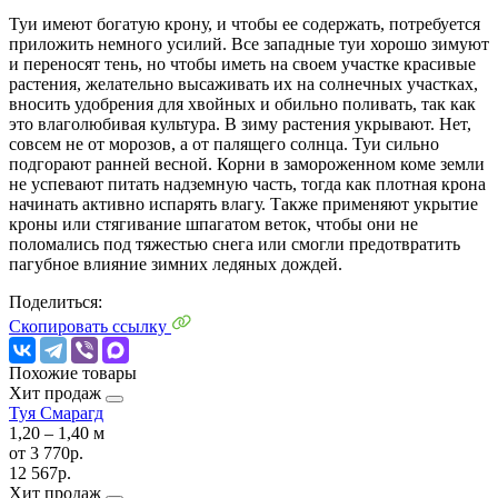
Туи имеют богатую крону, и чтобы ее содержать, потребуется
приложить немного усилий. Все западные туи хорошо зимуют
и переносят тень, но чтобы иметь на своем участке красивые
растения, желательно высаживать их на солнечных участках,
вносить удобрения для хвойных и обильно поливать, так как
это влаголюбивая культура. В зиму растения укрывают. Нет,
совсем не от морозов, а от палящего солнца. Туи сильно
подгорают ранней весной. Корни в замороженном коме земли
не успевают питать надземную часть, тогда как плотная крона
начинать активно испарять влагу. Также применяют укрытие
кроны или стягивание шпагатом веток, чтобы они не
поломались под тяжестью снега или смогли предотвратить
пагубное влияние зимних ледяных дождей.
Поделиться:
Скопировать ссылку
Похожие товары
Хит продаж
Туя Смарагд
1,20 ‒ 1,40 м
от
3 770р.
12 567р.
Хит продаж