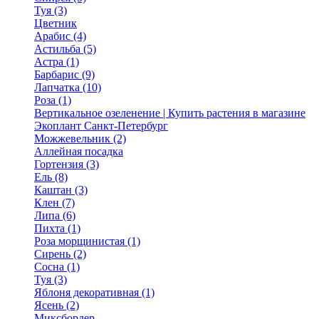
Туя (3)
Цветник
Арабис (4)
Астильба (5)
Астра (1)
Барбарис (9)
Лапчатка (10)
Роза (1)
Вертикальное озеленение | Купить растения в магазине
Экоплант Санкт-Петербург
Можжевельник (2)
Аллейная посадка
Гортензия (3)
Ель (8)
Каштан (3)
Клен (7)
Липа (6)
Пихта (1)
Роза морщинистая (1)
Сирень (2)
Сосна (1)
Туя (3)
Яблоня декоративная (1)
Ясень (2)
Миксбордер