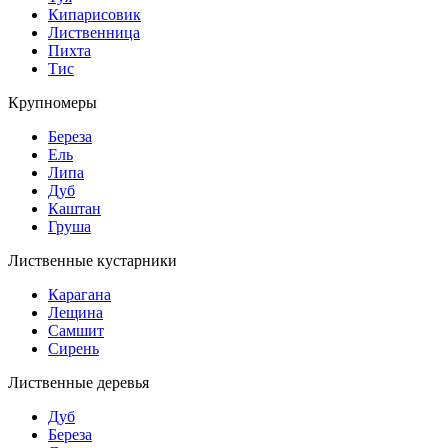
Кипарисовик
Лиственница
Пихта
Тис
Крупномеры
Береза
Ель
Липа
Дуб
Каштан
Груша
Лиственные кустарники
Карагана
Лещина
Самшит
Сирень
Лиственные деревья
Дуб
Береза