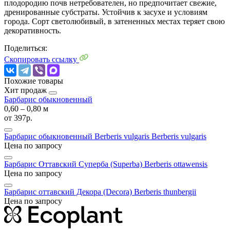
плодородию почв нетребователен, но предпочитает свежие,
дренированные субстраты. Устойчив к засухе и условиям
города. Сорт светолюбивый, в затененных местах теряет свою
декоративность.
Поделиться:
Скопировать ссылку
Похожие товары
Хит продаж
Барбарис обыкновенный
0,60 ‒ 0,80 м
от
397р.
Барбарис обыкновенный Berberis vulgaris
Berberis vulgaris
Цена по запросу
Барбарис Оттавский Суперба (Superba)
Berberis ottawensis
Цена по запросу
Барбарис оттавский Декора (Decora)
Berberis thunbergii
Цена по запросу