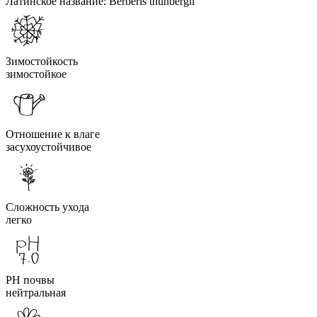
Латинское название:
Berberis thunbergii
Зимостойкость
зимостойкое
Отношение к влаге
засухоустойчивое
Сложность ухода
легко
PH почвы
нейтральная