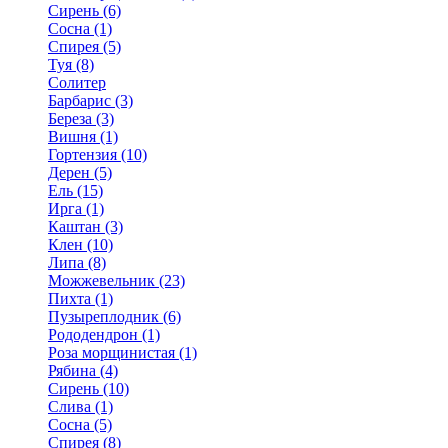
Сирень (6)
Сосна (1)
Спирея (5)
Туя (8)
Солитер
Барбарис (3)
Береза (3)
Вишня (1)
Гортензия (10)
Дерен (5)
Ель (15)
Ирга (1)
Каштан (3)
Клен (10)
Липа (8)
Можжевельник (23)
Пихта (1)
Пузыреплодник (6)
Рододендрон (1)
Роза морщинистая (1)
Рябина (4)
Сирень (10)
Слива (1)
Сосна (5)
Спирея (8)