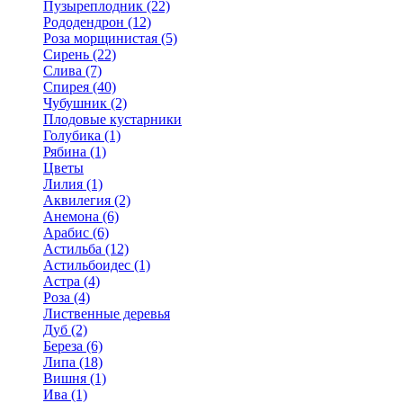
Пузыреплодник (22)
Рододендрон (12)
Роза морщинистая (5)
Сирень (22)
Слива (7)
Спирея (40)
Чубушник (2)
Плодовые кустарники
Голубика (1)
Рябина (1)
Цветы
Лилия (1)
Аквилегия (2)
Анемона (6)
Арабис (6)
Астильба (12)
Астильбоидес (1)
Астра (4)
Роза (4)
Лиственные деревья
Дуб (2)
Береза (6)
Липа (18)
Вишня (1)
Ива (1)