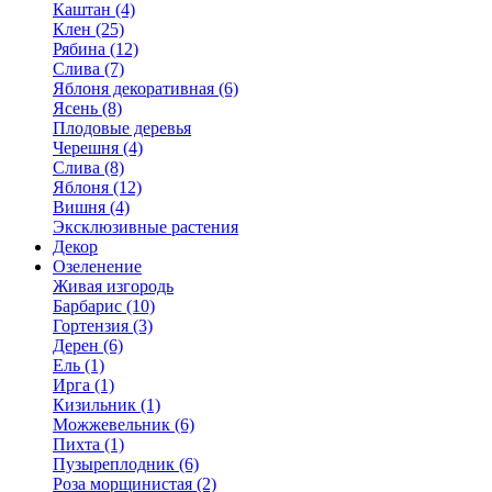
Каштан (4)
Клен (25)
Рябина (12)
Слива (7)
Яблоня декоративная (6)
Ясень (8)
Плодовые деревья
Черешня (4)
Слива (8)
Яблоня (12)
Вишня (4)
Эксклюзивные растения
Декор
Озеленение
Живая изгородь
Барбарис (10)
Гортензия (3)
Дерен (6)
Ель (1)
Ирга (1)
Кизильник (1)
Можжевельник (6)
Пихта (1)
Пузыреплодник (6)
Роза морщинистая (2)