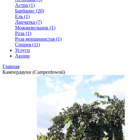
Астра (1)
Барбарис (20)
Ель (1)
Лапчатка (7)
Можжевельник (1)
Роза (1)
Роза морщинистая (1)
Спирея (11)
Услуги
Акции
Главная
Кампердауни (Camperdownii)