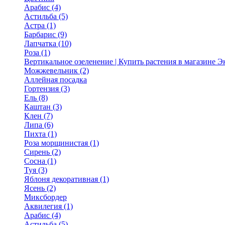
Арабис (4)
Астильба (5)
Астра (1)
Барбарис (9)
Лапчатка (10)
Роза (1)
Вертикальное озеленение | Купить растения в магазине 
Можжевельник (2)
Аллейная посадка
Гортензия (3)
Ель (8)
Каштан (3)
Клен (7)
Липа (6)
Пихта (1)
Роза морщинистая (1)
Сирень (2)
Сосна (1)
Туя (3)
Яблоня декоративная (1)
Ясень (2)
Миксбордер
Аквилегия (1)
Арабис (4)
Астильба (5)