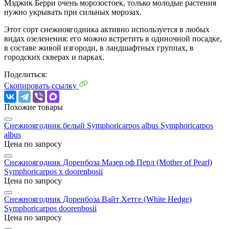
Мэджик Берри очень морозостоек, только молодые растения
нужно укрывать при сильных морозах.
Этот сорт снежноягодника активно используется в любых
видах озеленения: его можно встретить в одиночной посадке,
в составе живой изгороди, в ландшафтных группах, в
городских скверах и парках.
Поделиться:
Скопировать ссылку
Похожие товары
Снежноягодник белый Symphoricarpos albus
Symphoricarpos
albus
Цена по запросу
Снежноягодник Доренбоза Мазер оф Перл (Mother of Pearl)
Symphoricarpos x doorenbosii
Цена по запросу
Снежноягодник Доренбоза Вайт Хетге (White Hedge)
Symphoricarpos doorenbosii
Цена по запросу