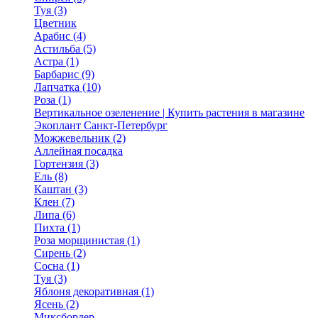
Туя (3)
Цветник
Арабис (4)
Астильба (5)
Астра (1)
Барбарис (9)
Лапчатка (10)
Роза (1)
Вертикальное озеленение | Купить растения в магазине
Экоплант Санкт-Петербург
Можжевельник (2)
Аллейная посадка
Гортензия (3)
Ель (8)
Каштан (3)
Клен (7)
Липа (6)
Пихта (1)
Роза морщинистая (1)
Сирень (2)
Сосна (1)
Туя (3)
Яблоня декоративная (1)
Ясень (2)
Миксбордер