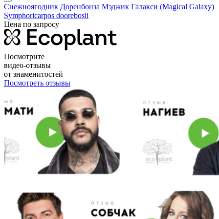
Снежноягодник Доренбонза Мэджик Галакси (Magical Galaxy)
Symphoricarpos doorebosii
Цена по запросу
Посмотрите
видео-отзывы
от знаменитостей
Посмотреть отзывы