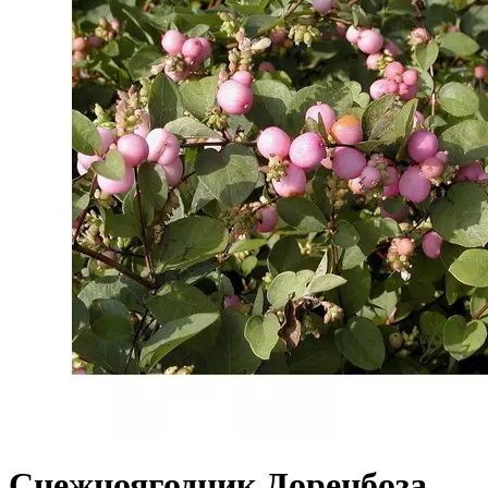
Снежноягодник Доренбоза