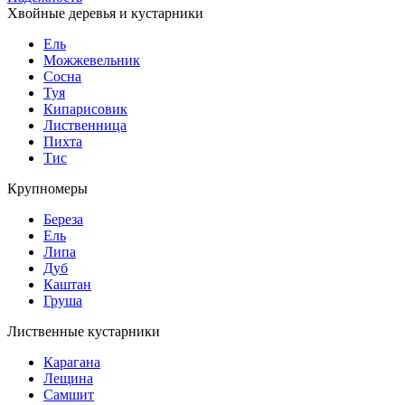
Хвойные деревья и кустарники
Ель
Можжевельник
Сосна
Туя
Кипарисовик
Лиственница
Пихта
Тис
Крупномеры
Береза
Ель
Липа
Дуб
Каштан
Груша
Лиственные кустарники
Карагана
Лещина
Самшит