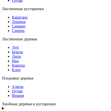
Груша
Лиственные кустарники
Карагана
Лещина
Самшит
Сирень
Лиственные деревья
Дуб
Береза
Липа
Ива
Каштан
Клен
Плодовые деревья
Алыча
Груша
Вишня
Хвойные деревья и кустарники