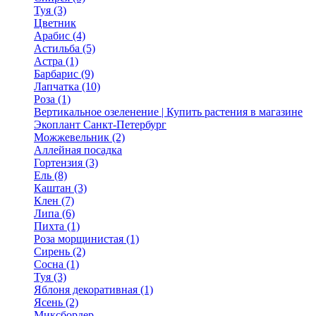
Туя (3)
Цветник
Арабис (4)
Астильба (5)
Астра (1)
Барбарис (9)
Лапчатка (10)
Роза (1)
Вертикальное озеленение | Купить растения в магазине
Экоплант Санкт-Петербург
Можжевельник (2)
Аллейная посадка
Гортензия (3)
Ель (8)
Каштан (3)
Клен (7)
Липа (6)
Пихта (1)
Роза морщинистая (1)
Сирень (2)
Сосна (1)
Туя (3)
Яблоня декоративная (1)
Ясень (2)
Миксбордер