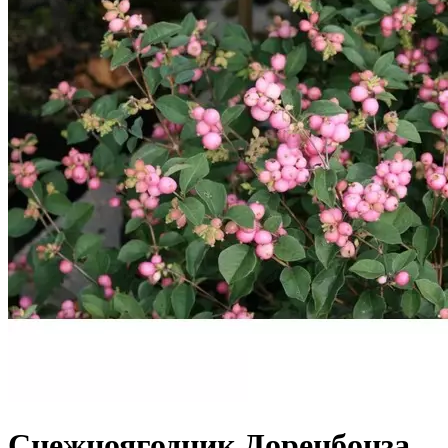
Снежноягодник Доренбонза