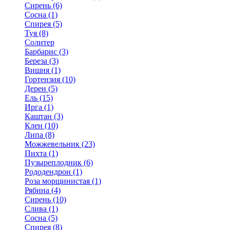
Сирень (6)
Сосна (1)
Спирея (5)
Туя (8)
Солитер
Барбарис (3)
Береза (3)
Вишня (1)
Гортензия (10)
Дерен (5)
Ель (15)
Ирга (1)
Каштан (3)
Клен (10)
Липа (8)
Можжевельник (23)
Пихта (1)
Пузыреплодник (6)
Рододендрон (1)
Роза морщинистая (1)
Рябина (4)
Сирень (10)
Слива (1)
Сосна (5)
Спирея (8)