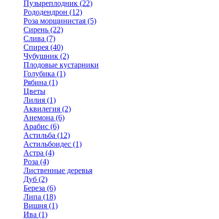
Пузыреплодник (22)
Рододендрон (12)
Роза морщинистая (5)
Сирень (22)
Слива (7)
Спирея (40)
Чубушник (2)
Плодовые кустарники
Голубика (1)
Рябина (1)
Цветы
Лилия (1)
Аквилегия (2)
Анемона (6)
Арабис (6)
Астильба (12)
Астильбоидес (1)
Астра (4)
Роза (4)
Лиственные деревья
Дуб (2)
Береза (6)
Липа (18)
Вишня (1)
Ива (1)