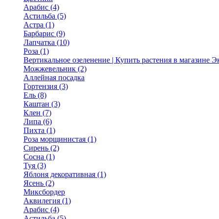
Арабис (4)
Астильба (5)
Астра (1)
Барбарис (9)
Лапчатка (10)
Роза (1)
Вертикальное озеленение | Купить растения в магазине 
Можжевельник (2)
Аллейная посадка
Гортензия (3)
Ель (8)
Каштан (3)
Клен (7)
Липа (6)
Пихта (1)
Роза морщинистая (1)
Сирень (2)
Сосна (1)
Туя (3)
Яблоня декоративная (1)
Ясень (2)
Миксбордер
Аквилегия (1)
Арабис (4)
Астильба (5)