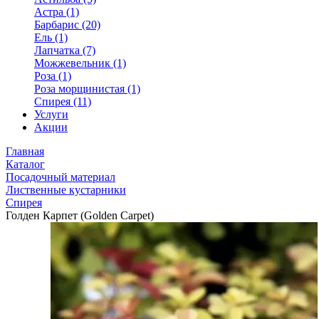
Астра (1)
Барбарис (20)
Ель (1)
Лапчатка (7)
Можжевельник (1)
Роза (1)
Роза морщинистая (1)
Спирея (11)
Услуги
Акции
Главная
Каталог
Посадочный материал
Лиственные кустарники
Спирея
Голден Карпет (Golden Carpet)