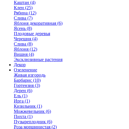
Каштан (4)
Клен (25)
Рябина (12)
Слива (7)
Яблоня декоративная (6)
Ясень (8)
Плодовые деревья
Черешня (4)
Слива (8)
Яблоня (12)
Вишня (4)
Эксклюзивные растения
Декор
Озеленение
Живая изгородь
Барбарис (10)
Гортензия (3)
Дерен (6)
Ель (1)
Ирга (1)
Кизильник (1)
Можжевельник (6)
Пихта (1)
Пузыреплодник (6)
Роза морщинистая (2)