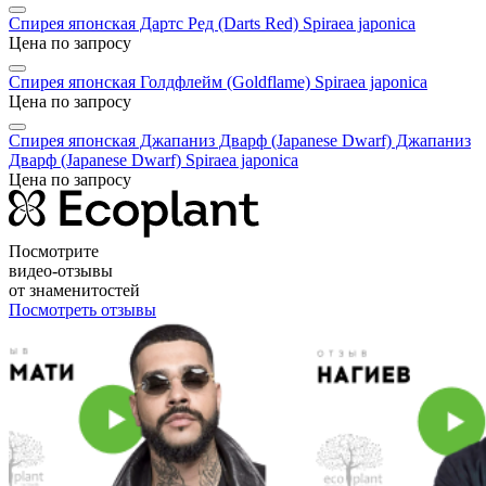
Спирея японская Дартс Ред (Darts Red)
Spiraea japonica
Цена по запросу
Спирея японская Голдфлейм (Goldflame)
Spiraea japonica
Цена по запросу
Спирея японская Джапаниз Дварф (Japanese Dwarf) Джапаниз
Дварф (Japanese Dwarf)
Spiraea japonica
Цена по запросу
Посмотрите
видео-отзывы
от знаменитостей
Посмотреть отзывы