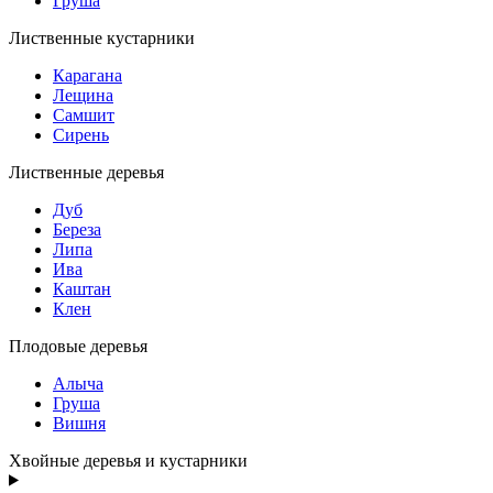
Груша
Лиственные кустарники
Карагана
Лещина
Самшит
Сирень
Лиственные деревья
Дуб
Береза
Липа
Ива
Каштан
Клен
Плодовые деревья
Алыча
Груша
Вишня
Хвойные деревья и кустарники