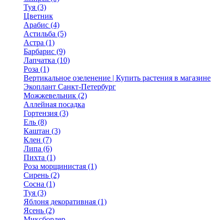
Туя (3)
Цветник
Арабис (4)
Астильба (5)
Астра (1)
Барбарис (9)
Лапчатка (10)
Роза (1)
Вертикальное озеленение | Купить растения в магазине
Экоплант Санкт-Петербург
Можжевельник (2)
Аллейная посадка
Гортензия (3)
Ель (8)
Каштан (3)
Клен (7)
Липа (6)
Пихта (1)
Роза морщинистая (1)
Сирень (2)
Сосна (1)
Туя (3)
Яблоня декоративная (1)
Ясень (2)
Миксбордер