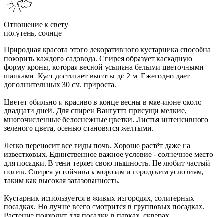
Отношение к свету
полутень, солнце
Природная красота этого декоративного кустарника способна
покорить каждого садовода. Спирея образует каскадную
форму кроны, которая весной усыпана белыми цветочными
шапками. Куст достигает высоты до 2 м. Ежегодно дает
дополнительных 30 см. прироста.
Цветет обильно и красиво в конце весны в мае-июне около
двадцати дней. Для спиреи Вангутта присущи мелкие,
многочисленные белоснежные цветки. Листья интенсивного
зеленого цвета, осенью становятся желтыми.
Легко переносит все виды почв. Хорошо растёт даже на
известковых. Единственное важное условие - солнечное место
для посадки. В тени теряет свою пышность. Не любит частый
полив. Спирея устойчива к морозам и городским условиям,
таким как высокая загазованность.
Кустарник используется в живых изгородях, солитерных
посадках. Но лучше всего смотрится в групповых посадках.
Растение подходит для посадки в парках, скверах.