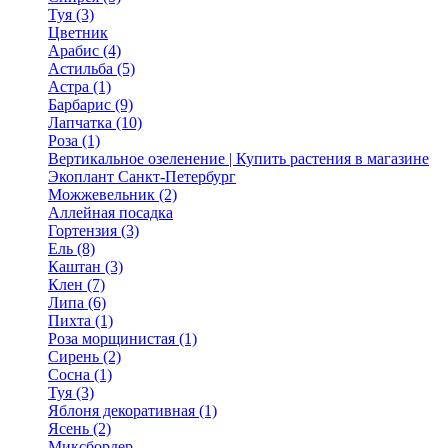
Туя (3)
Цветник
Арабис (4)
Астильба (5)
Астра (1)
Барбарис (9)
Лапчатка (10)
Роза (1)
Вертикальное озеленение | Купить растения в магазине
Экоплант Санкт-Петербург
Можжевельник (2)
Аллейная посадка
Гортензия (3)
Ель (8)
Каштан (3)
Клен (7)
Липа (6)
Пихта (1)
Роза морщинистая (1)
Сирень (2)
Сосна (1)
Туя (3)
Яблоня декоративная (1)
Ясень (2)
Миксбордер