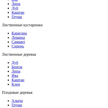
Липа
Дуб
Каштан
Груша
Лиственные кустарники
Карагана
Лещина
Самшит
Сирень
Лиственные деревья
Дуб
Береза
Липа
Ива
Каштан
Клен
Плодовые деревья
Алыча
Груша