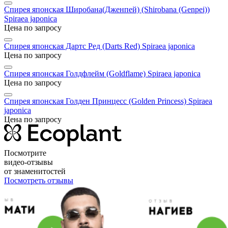
Спирея японская Широбана(Дженпей) (Shirobana (Genpei))
Spiraea japonica
Цена по запросу
Спирея японская Дартс Ред (Darts Red)
Spiraea japonica
Цена по запросу
Спирея японская Голдфлейм (Goldflame)
Spiraea japonica
Цена по запросу
Спирея японская Голден Принцесс (Golden Princess)
Spiraea
japonica
Цена по запросу
Посмотрите
видео-отзывы
от знаменитостей
Посмотреть отзывы