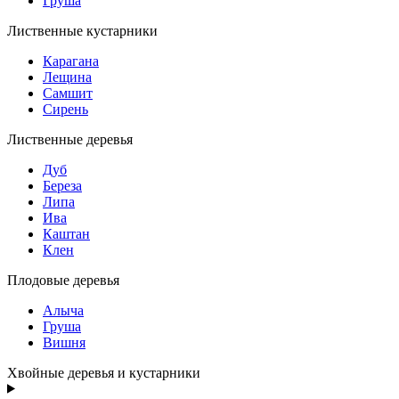
Груша
Лиственные кустарники
Карагана
Лещина
Самшит
Сирень
Лиственные деревья
Дуб
Береза
Липа
Ива
Каштан
Клен
Плодовые деревья
Алыча
Груша
Вишня
Хвойные деревья и кустарники