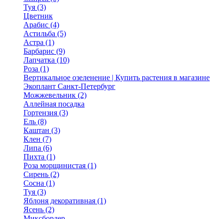
Туя (3)
Цветник
Арабис (4)
Астильба (5)
Астра (1)
Барбарис (9)
Лапчатка (10)
Роза (1)
Вертикальное озеленение | Купить растения в магазине
Экоплант Санкт-Петербург
Можжевельник (2)
Аллейная посадка
Гортензия (3)
Ель (8)
Каштан (3)
Клен (7)
Липа (6)
Пихта (1)
Роза морщинистая (1)
Сирень (2)
Сосна (1)
Туя (3)
Яблоня декоративная (1)
Ясень (2)
Миксбордер