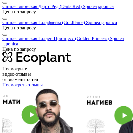
Спирея японская Дартс Ред (Darts Red)
Spiraea japonica
Цена по запросу
Спирея японская Голдфлейм (Goldflame)
Spiraea japonica
Цена по запросу
Спирея японская Голден Принцесс (Golden Princess)
Spiraea
japonica
Цена по запросу
Посмотрите
видео-отзывы
от знаменитостей
Посмотреть отзывы