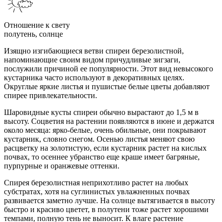
Отношение к свету
полутень, солнце
Изящно изгибающиеся ветви спиреи березолистной,
напоминающие своим видом причудливые зигзаги,
послужили причиной ее популярности. Этот вид невысокого
кустарника часто используют в декоративных целях.
Округлые яркие листья и пушистые белые цветы добавляют
спирее привлекательности.
Шаровидные кусты спиреи обычно вырастают до 1,5 м в
высоту. Соцветия на растении появляются в июне и держатся
около месяца: ярко-белые, очень обильные, они покрывают
кустарник, словно снегом. Осенью листья меняют свою
расцветку на золотистую, если кустарник растет на кислых
почвах, то осеннее убранство еще краше имеет багряные,
пурпурные и оранжевые оттенки.
Спирея березолистная неприхотливо растет на любых
субстратах, хотя на суглинистых увлажненных почвах
развивается заметно лучше. На солнце вытягивается в высоту
быстро и красиво цветет, в полутени тоже растет хорошими
темпами, полную тень не выносит. К влаге растение