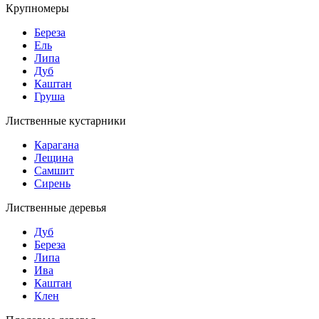
Крупномеры
Береза
Ель
Липа
Дуб
Каштан
Груша
Лиственные кустарники
Карагана
Лещина
Самшит
Сирень
Лиственные деревья
Дуб
Береза
Липа
Ива
Каштан
Клен