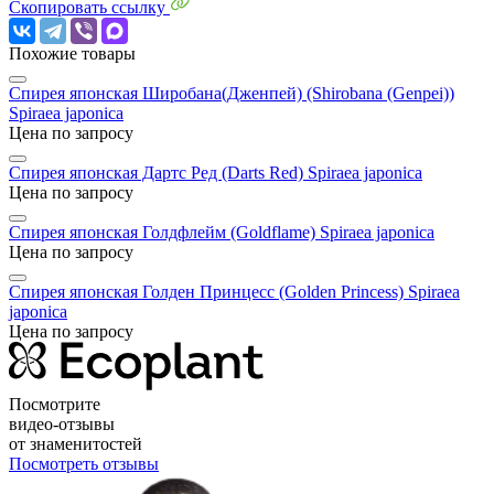
Скопировать ссылку
Похожие товары
Спирея японская Широбана(Дженпей) (Shirobana (Genpei))
Spiraea japonica
Цена по запросу
Спирея японская Дартс Ред (Darts Red)
Spiraea japonica
Цена по запросу
Спирея японская Голдфлейм (Goldflame)
Spiraea japonica
Цена по запросу
Спирея японская Голден Принцесс (Golden Princess)
Spiraea
japonica
Цена по запросу
Посмотрите
видео-отзывы
от знаменитостей
Посмотреть отзывы