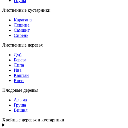
Груша
Лиственные кустарники
Карагана
Лещина
Самшит
Сирень
Лиственные деревья
Дуб
Береза
Липа
Ива
Каштан
Клен
Плодовые деревья
Алыча
Груша
Вишня
Хвойные деревья и кустарники