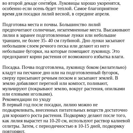
во второй декаде сентября. Луковицы хорошо укоренятся,
особенно если осень будет теплой. Самое благоприятное
время для посадки лилий весной, в середине апреля.
Подготовка места и почвы. Большинство лилий
предпочитают солнечные, незатемненные места. Высаживают
лилии в заранее подготовленные лунки или небольшие
траншеи, не более 35- 40 см глубиной. Дно лунки засыпают
небольшим слоем речного песка или делают из него
небольшие бугорки, на которые помещают луковицу. Это
предохранит корни растения от возможного избытка влаги.
Посадка. Почва подготовлена, луковицу боком (желательно)
кладут на песчаное дно или на подготовленный бугорок,
сверху присыпают речным песком и засыпают землей. В
землю добавляют перегной или компост, поливают,
мульчируют (покрывают землю, вокруг растения, опилками
или еловыми иголками).
Рекомендации по уходу
В первый год после посадки, лилию можно не
подкармливать, внесенных питательных веществ достаточно
для хорошего роста растения. Подкормку делают после того,
как лилия вырастет на 10-20 см, используют раствор калиевой
селитры. Затем, с периодичностью в 10-15 дней, подкормку
повторяют.