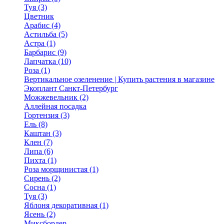
Туя (3)
Цветник
Арабис (4)
Астильба (5)
Астра (1)
Барбарис (9)
Лапчатка (10)
Роза (1)
Вертикальное озеленение | Купить растения в магазине
Экоплант Санкт-Петербург
Можжевельник (2)
Аллейная посадка
Гортензия (3)
Ель (8)
Каштан (3)
Клен (7)
Липа (6)
Пихта (1)
Роза морщинистая (1)
Сирень (2)
Сосна (1)
Туя (3)
Яблоня декоративная (1)
Ясень (2)
Миксбордер