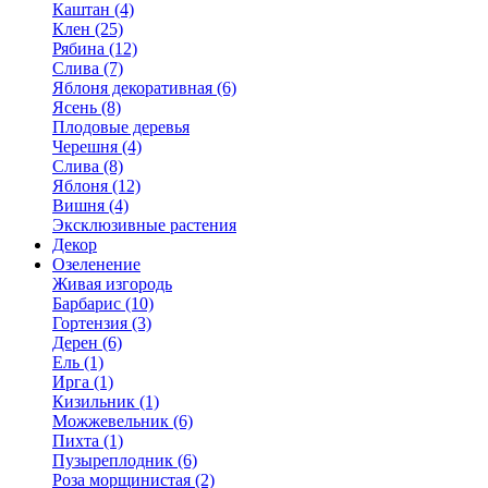
Каштан (4)
Клен (25)
Рябина (12)
Слива (7)
Яблоня декоративная (6)
Ясень (8)
Плодовые деревья
Черешня (4)
Слива (8)
Яблоня (12)
Вишня (4)
Эксклюзивные растения
Декор
Озеленение
Живая изгородь
Барбарис (10)
Гортензия (3)
Дерен (6)
Ель (1)
Ирга (1)
Кизильник (1)
Можжевельник (6)
Пихта (1)
Пузыреплодник (6)
Роза морщинистая (2)