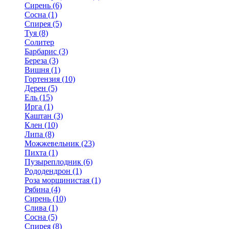
Сирень (6)
Сосна (1)
Спирея (5)
Туя (8)
Солитер
Барбарис (3)
Береза (3)
Вишня (1)
Гортензия (10)
Дерен (5)
Ель (15)
Ирга (1)
Каштан (3)
Клен (10)
Липа (8)
Можжевельник (23)
Пихта (1)
Пузыреплодник (6)
Рододендрон (1)
Роза морщинистая (1)
Рябина (4)
Сирень (10)
Слива (1)
Сосна (5)
Спирея (8)