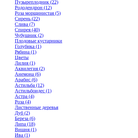
Пузыреплодник (22)
Рододендрон (12)
Роза морщинистая (5)
Сирень (22)
Слива (7)
Спирея (40)
Чубушник (2)
Плодовые кустарники
Голубика (1)
Рябина (1)
Цветы
Лилия (1)
Аквилегия (2)
Анемона (6)
Арабис (6)
Астильба (12)
Астильбоидес (1)
Астра (4)
Роза (4)
Лиственные деревья
Дуб (2)
Береза (6)
Липа (18)
Вишня (1)
Ива (1)