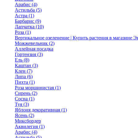
Арабис (4)
Астильба (5)
Астра (1)
Барбарис (9)
Лапчатка (10)
Роза (1)
Вертикальное озеленение | Купить растения в магазине 
Можжевельник (2)
Аллейная посадка
Гортензия (3)
Ель (8)
Каштан (3)
Клен (7)
Липа (6)
Пихта (1)
Роза морщинистая (1)
Сирень (2)
Сосна (1)
Туя (3)
Яблоня декоративная (1)
Ясень (2)
Миксбордер
Аквилегия (1)
Арабис (4)
Астильба (5)