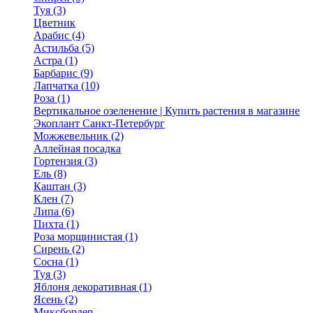
Туя (3)
Цветник
Арабис (4)
Астильба (5)
Астра (1)
Барбарис (9)
Лапчатка (10)
Роза (1)
Вертикальное озеленение | Купить растения в магазине
Экоплант Санкт-Петербург
Можжевельник (2)
Аллейная посадка
Гортензия (3)
Ель (8)
Каштан (3)
Клен (7)
Липа (6)
Пихта (1)
Роза морщинистая (1)
Сирень (2)
Сосна (1)
Туя (3)
Яблоня декоративная (1)
Ясень (2)
Миксбордер