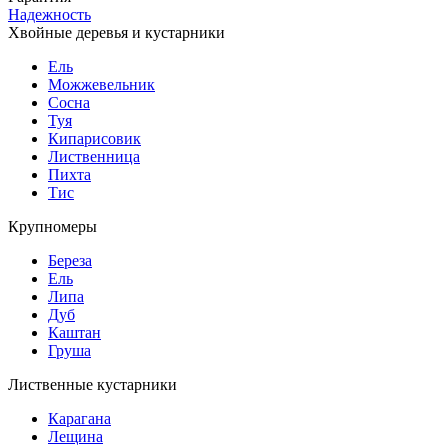
Надежность
Хвойные деревья и кустарники
Ель
Можжевельник
Сосна
Туя
Кипарисовик
Лиственница
Пихта
Тис
Крупномеры
Береза
Ель
Липа
Дуб
Каштан
Груша
Лиственные кустарники
Карагана
Лещина