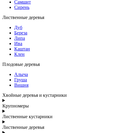
Самшит
Сирень
Лиственные деревья
Дуб
Береза
Липа
Ива
Каштан
Клен
Плодовые деревья
Алыча
Груша
Вишня
Хвойные деревья и кустарники
Крупномеры
Лиственные кустарники
Лиственные деревья