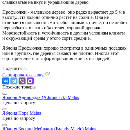
сладковатые на вкус и украшающие дерево.
Профьюжен - маленькое дерево, оно редко вырастает до 5 м в
высоту. Эта яблоня отлично растет на солнце. Она не
отличается повышенными требованиями к почве, но не любит
переизбыток влаги - обязателен хороший дренаж.
Морозостойкость и устойчивость к другим условиям климата
и окружающей среды у этого сорта средние.
Яблоня Профьюжен хорошо смотрится в одиночных посадках
или в группах, где деревья сажают не плотно. Иногда этот
сорт применяют для формирования живых изгородей.
Поделиться:
Скопировать ссылку
Похожие товары
Яблоня Адирондак (Adirondack)
Malus
Цена по запросу
Яблоня Нopа
Malus
Цена по запросу
Яблоня Бренди Мейджик (Brandy Magic)
Malus