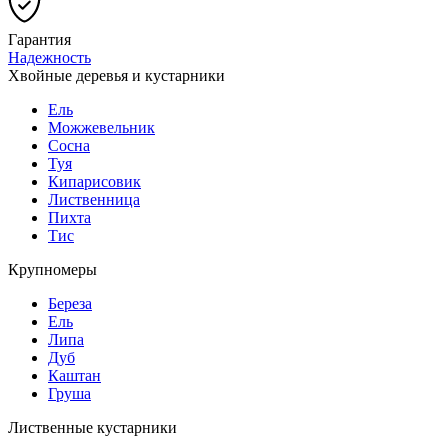
Гарантия
Надежность
Хвойные деревья и кустарники
Ель
Можжевельник
Сосна
Туя
Кипарисовик
Лиственница
Пихта
Тис
Крупномеры
Береза
Ель
Липа
Дуб
Каштан
Груша
Лиственные кустарники