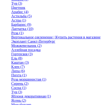
Туя (3)
Цветник
Арабис (4)
Астильба (5)
Астра (1)
Барбарис (9)
Лапчатка (10)
Роза (1)
Вертикальное озеленение | Купить растения в магазине
Экоплант Санкт-Петербург
Можжевельник (2)
Аллейная посадка
Гортензия (3)
Ель (8)
Каштан (3)
Клен (7)
Липа (6)
Пихта (1)
Роза морщинистая (1)
Сирень (2)
Сосна (1)
Туя (3)
Яблоня декоративная (1)
Ясень (2)
Миксбордер