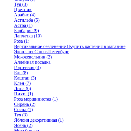
Туя (3)
Цветник
Арабис (4)
Астильба (5)
Астра (1)
Барбарис (9)
Лапчатка (10)
Роза (1)
Вертикальное озеленение | Купить растения в магазине
Экоплант Санкт-Петербург
Можжевельник (2)
Аллейная посадка
Гортензия (3)
Ель (8)
Каштан (3)
Клен (7)
Липа (6)
Пихта (1)
Роза морщинистая (1)
Сирень (2)
Сосна (1)
Туя (3)
Яблоня декоративная (1)
Ясень (2)
Миксбордер