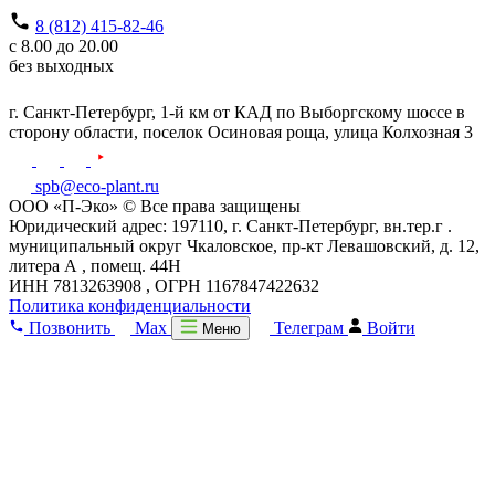
8 (812) 415-82-46
с 8.00 до 20.00
без выходных
г. Санкт-Петербург,
1-й км от КАД по Выборгскому шоссе в
сторону области, поселок Осиновая роща,
улица Колхозная 3
spb@eco-plant.ru
ООО «П-Эко» © Все права защищены
Юридический адрес: 197110, г. Санкт-Петербург, вн.тер.г .
муниципальный округ Чкаловское, пр-кт Левашовский, д. 12,
литера А , помещ. 44Н
ИНН 7813263908 , ОГРН 1167847422632
Политика конфиденциальности
Позвонить
Max
Телеграм
Войти
Меню