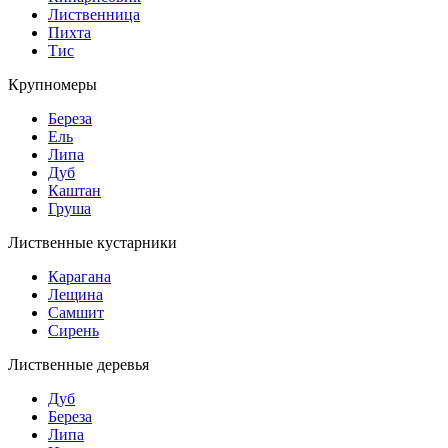
Лиственница
Пихта
Тис
Крупномеры
Береза
Ель
Липа
Дуб
Каштан
Груша
Лиственные кустарники
Карагана
Лещина
Самшит
Сирень
Лиственные деревья
Дуб
Береза
Липа