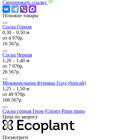
Скопировать ссылку
Похожие товары
Сосна Горная
0,30 ‒ 0,50 м
от
4 970р.
16 567р.
Сосна Черная
1,20 ‒ 1,40 м
от
7 970р.
26 567р.
Можжевельник Куривао Голд (бонсай)
1,25 ‒ 1,50 м
от
49 970р.
166 567р.
Сосна горная Гном (Gnom)
Pinus mugo
Цена по запросу
Посмотрите