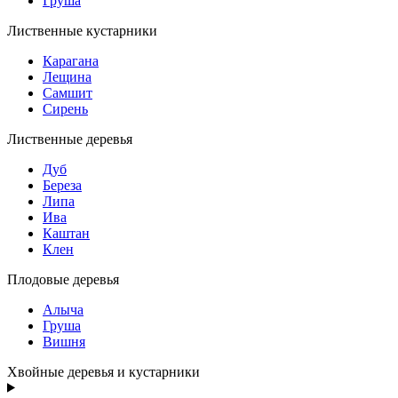
Груша
Лиственные кустарники
Карагана
Лещина
Самшит
Сирень
Лиственные деревья
Дуб
Береза
Липа
Ива
Каштан
Клен
Плодовые деревья
Алыча
Груша
Вишня
Хвойные деревья и кустарники