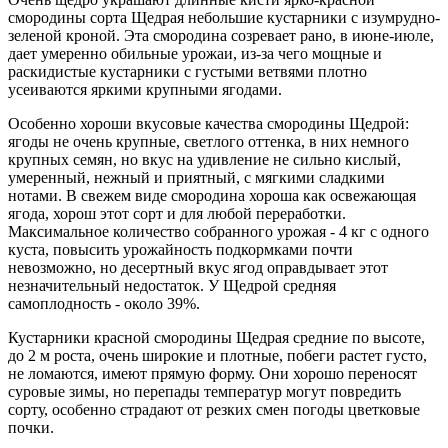
смородины сорта Щедрая небольшие кустарники с изумрудно-
зеленой кроной. Эта смородина созревает рано, в июне-июле,
дает умеренно обильные урожаи, из-за чего мощные и
раскидистые кустарники с густыми ветвями плотно
усеиваются яркими крупными ягодами.
Особенно хороши вкусовые качества смородины Щедрой:
ягоды не очень крупные, светлого оттенка, в них немного
крупных семян, но вкус на удивление не сильно кислый,
умеренный, нежный и приятный, с мягкими сладкими
нотами. В свежем виде смородина хороша как освежающая
ягода, хорош этот сорт и для любой переработки.
Максимальное количество собранного урожая - 4 кг с одного
куста, повысить урожайность подкормками почти
невозможно, но десертный вкус ягод оправдывает этот
незначительный недостаток. У Щедрой средняя
самоплодность - около 39%.
Кустарники красной смородины Щедрая средние по высоте,
до 2 м роста, очень широкие и плотные, побеги растет густо,
не ломаются, имеют прямую форму. Они хорошо переносят
суровые зимы, но перепады температур могут повредить
сорту, особенно страдают от резких смен погоды цветковые
почки.