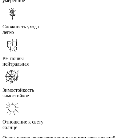
умеренное
Сложность ухода
легко
PH почвы
нейтральная
Зимостойкость
зимостойкое
Отношение к свету
солнце
Очень щедро украшают длинные кисти ярко-красной