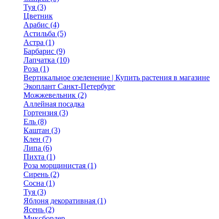
Туя (3)
Цветник
Арабис (4)
Астильба (5)
Астра (1)
Барбарис (9)
Лапчатка (10)
Роза (1)
Вертикальное озеленение | Купить растения в магазине
Экоплант Санкт-Петербург
Можжевельник (2)
Аллейная посадка
Гортензия (3)
Ель (8)
Каштан (3)
Клен (7)
Липа (6)
Пихта (1)
Роза морщинистая (1)
Сирень (2)
Сосна (1)
Туя (3)
Яблоня декоративная (1)
Ясень (2)
Миксбордер