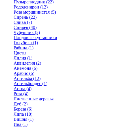
Пузыреплодник (22)
Рододендрон (12)
Роза морщинистая (5)
Сирень (22)
Слива (7)
Спирея (40)
Чубушник (2)
Плодовые кустарники
Голубика (1)
Рябина (1)
Цветы
Лилия (1)
Аквилегия (2)
Анемона (6)
Арабис (6)
Астильба (12)
Астильбоидес (1)
Астра (4)
Роза (4)
Лиственные деревья
Дуб (2)
Береза (6)
Липа (18)
Вишня (1)
Ива (1)