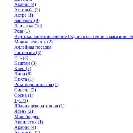
Арабис (4)
Астильба (5)
Астра (1)
Барбарис (9)
Лапчатка (10)
Роза (1)
Вертикальное озеленение | Купить растения в магазине 
Можжевельник (2)
Аллейная посадка
Гортензия (3)
Ель (8)
Каштан (3)
Клен (7)
Липа (6)
Пихта (1)
Роза морщинистая (1)
Сирень (2)
Сосна (1)
Туя (3)
Яблоня декоративная (1)
Ясень (2)
Миксбордер
Аквилегия (1)
Арабис (4)
Астильба (5)