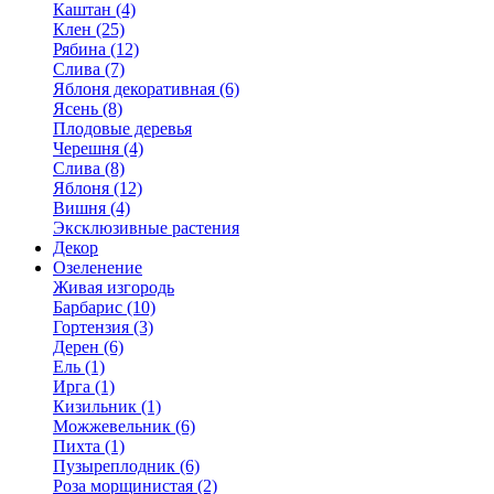
Каштан (4)
Клен (25)
Рябина (12)
Слива (7)
Яблоня декоративная (6)
Ясень (8)
Плодовые деревья
Черешня (4)
Слива (8)
Яблоня (12)
Вишня (4)
Эксклюзивные растения
Декор
Озеленение
Живая изгородь
Барбарис (10)
Гортензия (3)
Дерен (6)
Ель (1)
Ирга (1)
Кизильник (1)
Можжевельник (6)
Пихта (1)
Пузыреплодник (6)
Роза морщинистая (2)