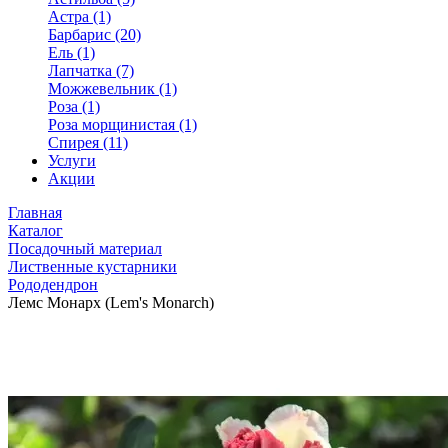
Астра (1)
Барбарис (20)
Ель (1)
Лапчатка (7)
Можжевельник (1)
Роза (1)
Роза морщинистая (1)
Спирея (11)
Услуги
Акции
Главная
Каталог
Посадочный материал
Лиственные кустарники
Рододендрон
Лемс Монарх (Lem's Monarch)