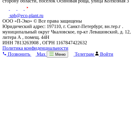
сторону области, поселок Осиновая роща,
улица Колхозная 3
spb@eco-plant.ru
ООО «П-Эко» © Все права защищены
Юридический адрес: 197110, г. Санкт-Петербург, вн.тер.г .
муниципальный округ Чкаловское, пр-кт Левашовский, д. 12,
литера А , помещ. 44Н
ИНН 7813263908 , ОГРН 1167847422632
Политика конфиденциальности
Позвонить
Max
Телеграм
Войти
Меню