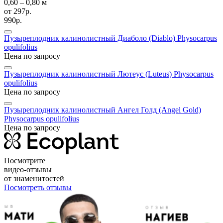
0,60 ‒ 0,80 м
от
297р.
990р.
Пузыреплодник калинолистный Диаболо (Diablo)
Physocarpus
opulifolius
Цена по запросу
Пузыреплодник калинолистный Лютеус (Luteus)
Physocarpus
opulifolius
Цена по запросу
Пузыреплодник калинолистный Ангел Голд (Angel Gold)
Physocarpus opulifolius
Цена по запросу
Посмотрите
видео-отзывы
от знаменитостей
Посмотреть отзывы