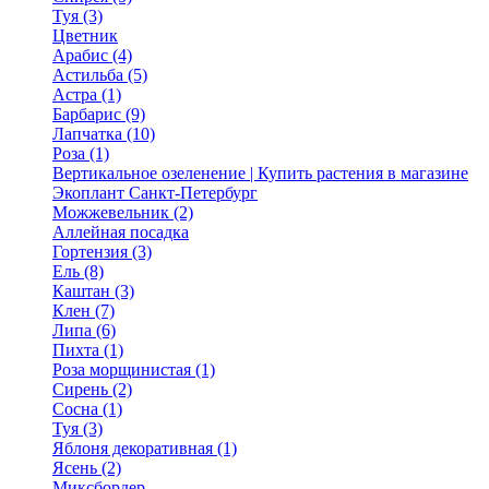
Туя (3)
Цветник
Арабис (4)
Астильба (5)
Астра (1)
Барбарис (9)
Лапчатка (10)
Роза (1)
Вертикальное озеленение | Купить растения в магазине
Экоплант Санкт-Петербург
Можжевельник (2)
Аллейная посадка
Гортензия (3)
Ель (8)
Каштан (3)
Клен (7)
Липа (6)
Пихта (1)
Роза морщинистая (1)
Сирень (2)
Сосна (1)
Туя (3)
Яблоня декоративная (1)
Ясень (2)
Миксбордер