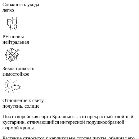
Сложность ухода
легко
PH почвы
нейтральная
Зимостойкость
зимостойкое
Отношение к свету
полутень, солнце
Пихта корейская сорта Бриллиант - это прекрасный хвойный
кустарник, отличающийся интересной подушкообразной
формой кроны.
Растение относится к карликовым сортам пихты, обычная его