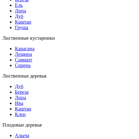
Ель
Липа
Дуб
Каштан
Груша
Лиственные кустарники
Карагана
Лещина
Самшит
Сирень
Лиственные деревья
Дуб
Береза
Липа
Ива
Каштан
Клен
Плодовые деревья
Алыча