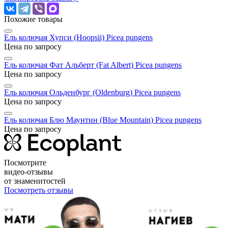
Похожие товары
Ель колючая Хупси (Hoopsii)
Picea pungens
Цена по запросу
Ель колючая Фат Альберт (Fat Albert)
Picea pungens
Цена по запросу
Ель колючая Ольденбург (Oldenburg)
Picea pungens
Цена по запросу
Ель колючая Блю Маунтин (Blue Mountain)
Picea pungens
Цена по запросу
Посмотрите
видео-отзывы
от знаменитостей
Посмотреть отзывы