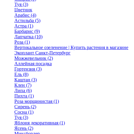
Туя (3)
Цветник
Арабис (4)
Астильба (5)
Астра (1)
Барбарис (9)
Лапчатка (10)
Роза (1)
Вертикальное озеленение | Купить растения в магазине
Экоплант Санкт-Петербург
Можжевельник (2)
Аллейная посадка
Гортензия (3)
Ель (8)
Каштан (3)
Клен (7)
Липа (6)
Пихта (1)
Роза морщинистая (1)
Сирень (2)
Сосна (1)
Туя (3)
Яблоня декоративная (1)
Ясень (2)
Миксбордер