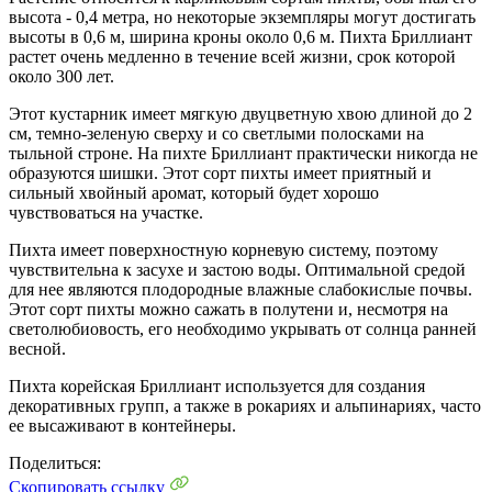
высота - 0,4 метра, но некоторые экземпляры могут достигать
высоты в 0,6 м, ширина кроны около 0,6 м. Пихта Бриллиант
растет очень медленно в течение всей жизни, срок которой
около 300 лет.
Этот кустарник имеет мягкую двуцветную хвою длиной до 2
см, темно-зеленую сверху и со светлыми полосками на
тыльной строне. На пихте Бриллиант практически никогда не
образуются шишки. Этот сорт пихты имеет приятный и
сильный хвойный аромат, который будет хорошо
чувствоваться на участке.
Пихта имеет поверхностную корневую систему, поэтому
чувствительна к засухе и застою воды. Оптимальной средой
для нее являются плодородные влажные слабокислые почвы.
Этот сорт пихты можно сажать в полутени и, несмотря на
светолюбиовость, его необходимо укрывать от солнца ранней
весной.
Пихта корейская Бриллиант используется для создания
декоративных групп, а также в рокариях и альпинариях, часто
ее высаживают в контейнеры.
Поделиться:
Скопировать ссылку