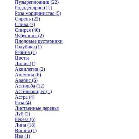
Пузыреплодник (22)
Рододендрон (12)
Роза морщинистая (5)
Сирень (22)
Слива (7)
Спирея (40)
Чубушник (2)
Плодовые кустарники
Голубика (1)
Рябина (1)
Цветы
Лилия (1)
Аквилегия (2)
Анемона (6)
Арабис (6)
Астильба (12)
Астильбоидес (1)
Астра (4)
Роза (4)
Лиственные деревья
Дуб (2)
Береза (6)
Липа (18)
Вишня (1)
Ива (1)