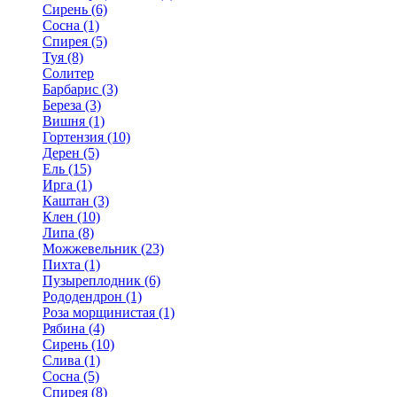
Сирень (6)
Сосна (1)
Спирея (5)
Туя (8)
Солитер
Барбарис (3)
Береза (3)
Вишня (1)
Гортензия (10)
Дерен (5)
Ель (15)
Ирга (1)
Каштан (3)
Клен (10)
Липа (8)
Можжевельник (23)
Пихта (1)
Пузыреплодник (6)
Рододендрон (1)
Роза морщинистая (1)
Рябина (4)
Сирень (10)
Слива (1)
Сосна (5)
Спирея (8)