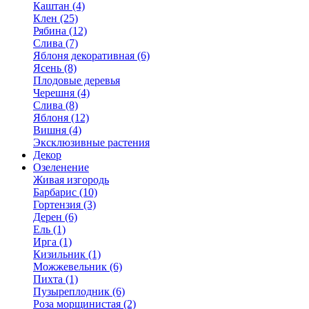
Каштан (4)
Клен (25)
Рябина (12)
Слива (7)
Яблоня декоративная (6)
Ясень (8)
Плодовые деревья
Черешня (4)
Слива (8)
Яблоня (12)
Вишня (4)
Эксклюзивные растения
Декор
Озеленение
Живая изгородь
Барбарис (10)
Гортензия (3)
Дерен (6)
Ель (1)
Ирга (1)
Кизильник (1)
Можжевельник (6)
Пихта (1)
Пузыреплодник (6)
Роза морщинистая (2)