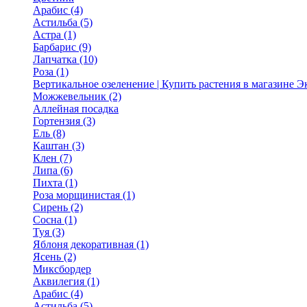
Арабис (4)
Астильба (5)
Астра (1)
Барбарис (9)
Лапчатка (10)
Роза (1)
Вертикальное озеленение | Купить растения в магазине 
Можжевельник (2)
Аллейная посадка
Гортензия (3)
Ель (8)
Каштан (3)
Клен (7)
Липа (6)
Пихта (1)
Роза морщинистая (1)
Сирень (2)
Сосна (1)
Туя (3)
Яблоня декоративная (1)
Ясень (2)
Миксбордер
Аквилегия (1)
Арабис (4)
Астильба (5)